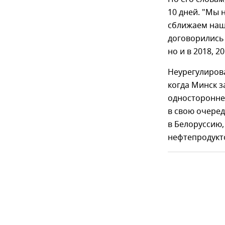
10 дней. "Мы 
сближаем наш
договорились 
но и в 2018, 20
Неурегулирова
когда Минск з
одностороннем
в свою очере
в Белоруссию, 
нефтепродукто