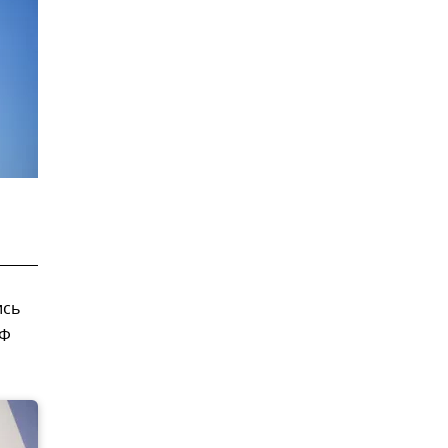
ись
РФ