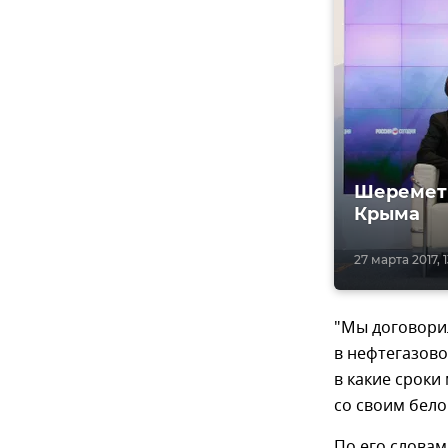
Шеремет 
Крыма
27 марта 2017, 1
"Мы договорил
в нефтегазово
в какие сроки
со своим бело
По его слова