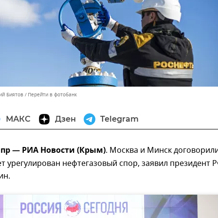
ий Биятов
Перейти в фотобанк
МАКС
Дзен
Telegram
апр — РИА Новости (Крым)
. Москва и Минск договорил
дет урегулирован нефтегазовый спор, заявил президент 
ин.