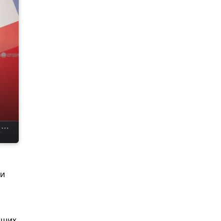
 и
йших