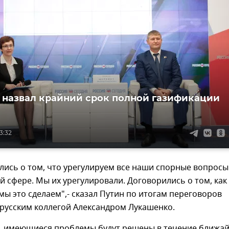
назвал крайний срок полной газификации
3:32
ись о том, что урегулируем все наши спорные вопросы
й сфере. Мы их урегулировали. Договорились о том, как
 мы это сделаем",- сказал Путин по итогам переговоров
русским коллегой Александром Лукашенко.
м, имеющиеся проблемы будут решены в течение ближа