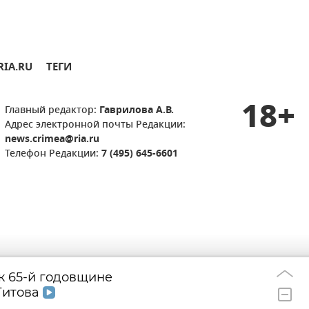
RIA.RU
ТЕГИ
18+
Главный редактор:
Гаврилова А.В.
Адрес электронной почты Редакции:
news.crimea@ria.ru
Телефон Редакции:
7 (495) 645-6601
 к 65-й годовщине
Над Крымом и м
08:48
Титова
ПВО