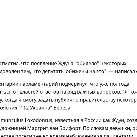
отметил, что появление Ждуна "обидело" некоторых
 доволен тем, что депутаты обижены на это", — написал 
ентарии парламентарий подчеркнул, что уже полгода
ться от властей ответов на ряд важных вопросов. "Я то
ду, когда я смогу задать публично правительству некото
ояснил "112 Украина" Береза.
munculus Loxodontus, известная в России как Ждун, соз
художницей Маргрит ван Брифорт. По словам девушки, 
ества посетил ее во время наблюдения за пациентами,