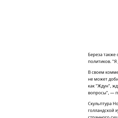
Береза также 
политиков. "Я
В своем комм
не может доби
как "Ждун", ж
вопросы", — п
Скульптура Ho
голландской 
странного сущ