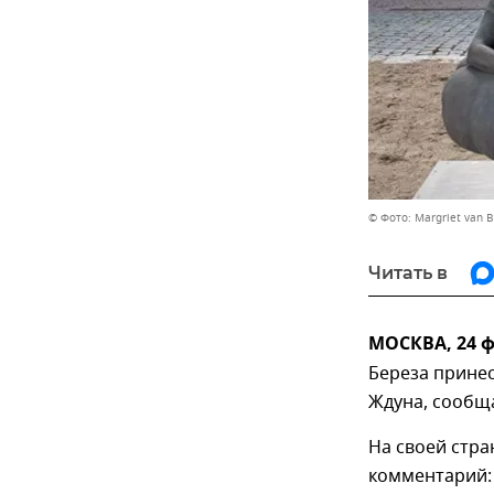
© Фото: Margriet van B
Читать в
МОСКВА, 24 ф
Береза прине
Ждуна, сообща
На своей стр
комментарий: 