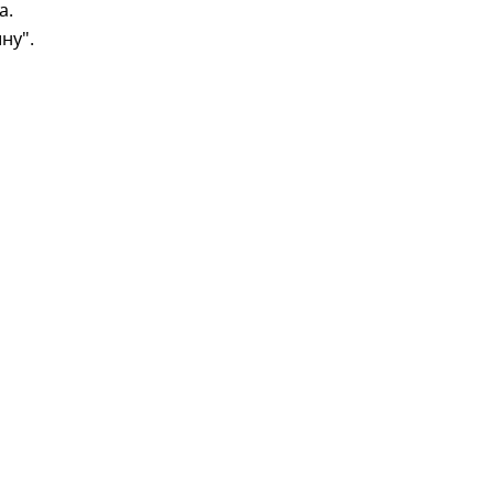
а.
ну".