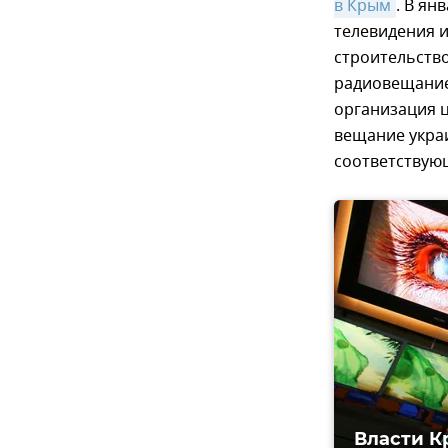
в Крым
. В я
телевидения 
строительств
радиовещание
организация ц
вещание укра
соответствую
Власти К