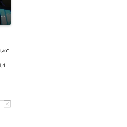
дио"
1,4