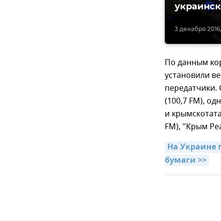
украинск
3 декабря 2016, 
По данным кор
установили ве
передатчики. 
(100,7 FM), о
и крымскотата
FM), "Крым Реа
На Украине 
бумаги >>