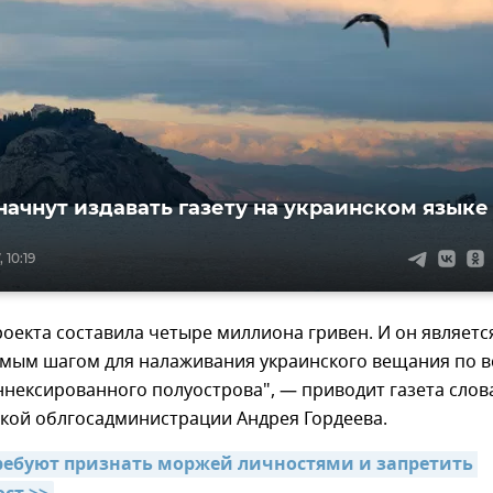
начнут издавать газету на украинском языке
 10:19
оекта составила четыре миллиона гривен. И он являетс
мым шагом для налаживания украинского вещания по в
нексированного полуострова", — приводит газета слов
ской облгосадминистрации Андрея Гордеева.
ебуют признать моржей личностями и запретить 