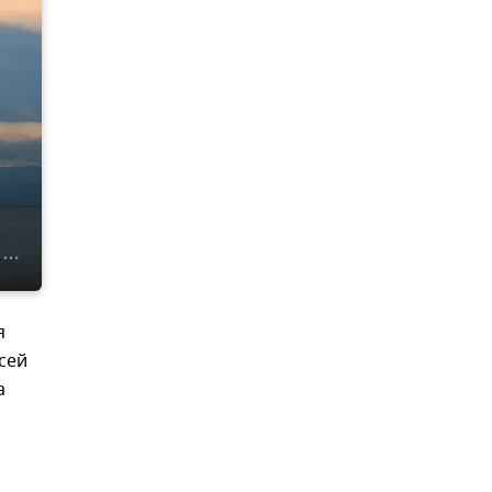
я
сей
а