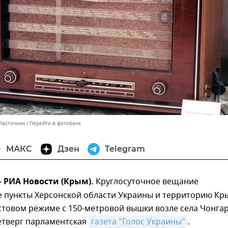
 Ласточкин
Перейти в фотобанк
МАКС
Дзен
Telegram
— РИА Новости (Крым).
Круглосуточное вещание
е пункты Херсонской области Украины и территорию Кр
стовом режиме с 150-метровой вышки возле села Чонгар
етверг парламентская
газета "Голос Украины"
.