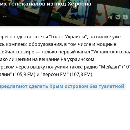
их телеканалов из-под Херсона
13:51
респондента газеты "Голос Украины", на вышке уже
сь комплекс оборудования, в том числе и мощные
Сейчас в эфире — только первый канал "Украинского ра
днако лицензии на вещание на украинском
рском через вышку получили также радио "Мейдан" (10
лии" (105,9 FM) и "Херсон FM" (107,8 FM).
предлагают сделать Крым островом без туалетной 