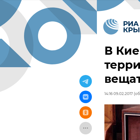
В Кие
терр
вещат
14:16 09.02.2017
(об