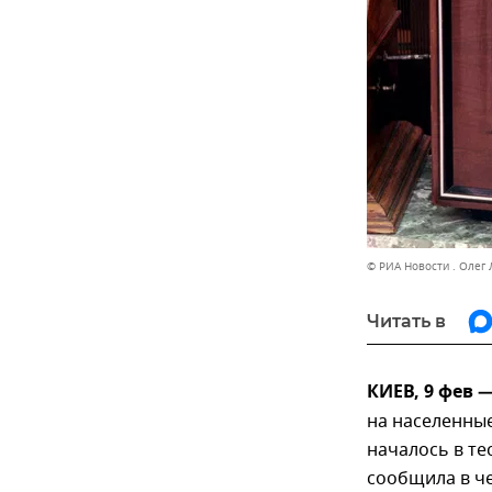
© РИА Новости . Олег
Читать в
КИЕВ, 9 фев 
на населенны
началось в те
сообщила в ч