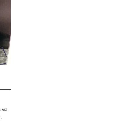
ыма
,