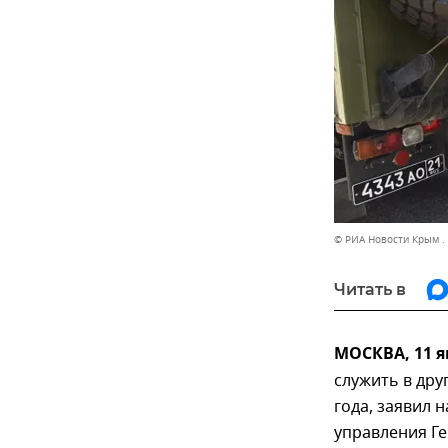
© РИА Новости Крым .
Читать в
МОСКВА, 11 я
служить в дру
года, заявил
управления Г