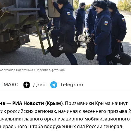
 Александр Полегенько
Перейти в фотобанк
МАКС
Дзен
Telegram
нв — РИА Новости (Крым)
. Призывники Крыма начнут
гих российских регионах, начиная с весеннего призыва 
 начальник главного организационно-мобилизационного
енерального штаба вооруженных сил России генерал-