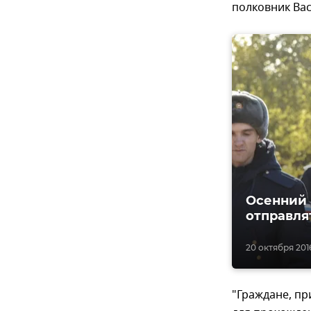
полковник Ва
Осенний 
отправля
20 октября 2016
"Граждане, п