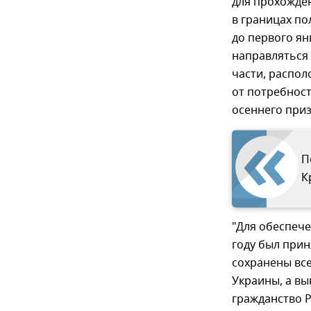
для прохожден
в границах по
до первого ян
направляться
части, распол
от потребност
осеннего приз
П
К
"Для обеспече
году был прин
сохранены все
Украины, а в
гражданство Р