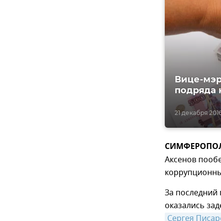
Вице-мэр
подряда н
21 декабря 2016
СИМФЕРОПОЛЬ,
Аксенов пооб
коррупционны
За последний 
оказались за
Сергея Писар