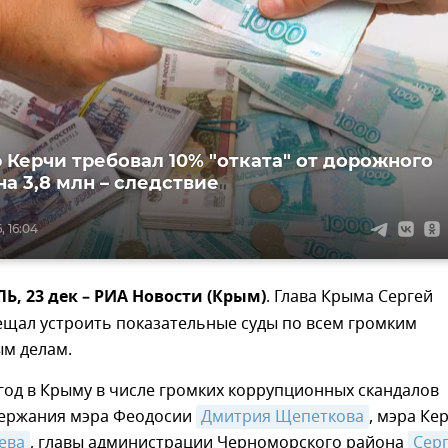
 Керчи требовал 10% "отката" от дорожного
а 3,8 млн – следствие
, 16:04
 23 дек – РИА Новости (Крым)
. Глава Крыма Сергей
ещал устроить показательные суды по всем громким
м делам.
год в Крыму в числе громких коррупционных скандалов
держания мэра Феодосии
Дмитрия Щепеткова
, мэра Ке
ева
, главы администрации Черноморского района
Серг