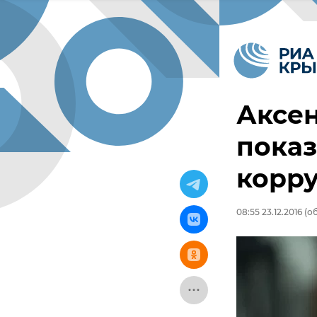
Аксе
показ
корр
08:55 23.12.2016
(об