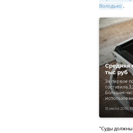
Володько
.
Средняя 
тыс руб
За первое п
составила 3,
Большая час
использован
15 июля 2016, 17
"Суды должны 