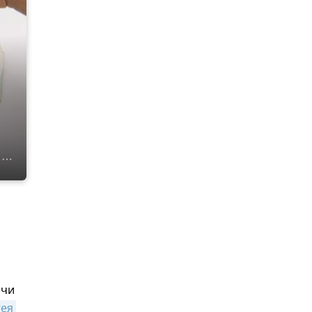
рчи
ея 