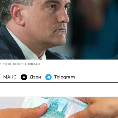
й Гунеев
Перейти в фотобанк
МАКС
Дзен
Telegram