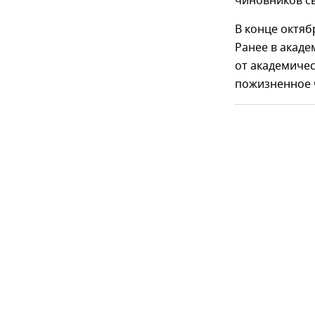
чиновников св
В конце октяб
Ранее в акаде
от академичес
пожизненное 