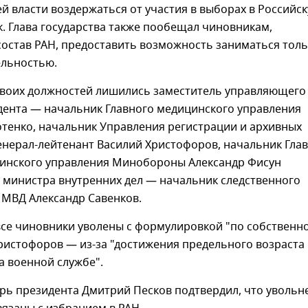
й власти воздержаться от участия в выборах в Российс
. Глава государства также пообещал чиновникам,
состав РАН, предоставить возможность заниматься тол
ельностью.
 своих должностей лишились заместитель управляющего
дента — начальник Главного медицинского управления
отенко, начальник Управления регистрации и архивных
енерал-лейтенант Василий Христофоров, начальник Гла
инского управления Минобороны Александр Фисун
 министра внутренних дел — начальник следственного
 МВД Александр Савенков.
все чиновники уволены с формулировкой "по собственн
ристофоров — из-за "достижения предельного возраста
а военной службе".
рь президента Дмитрий Песков подтвердил, что увольн