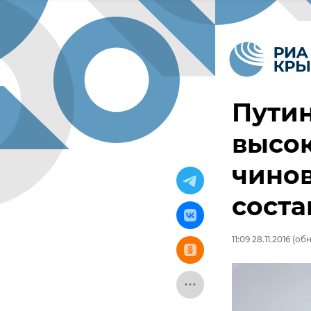
Путин
высо
чинов
соста
11:09 28.11.2016
(обно