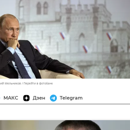
рий Мельников
Перейти в фотобанк
МАКС
Дзен
Telegram