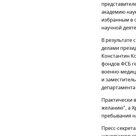
представителе
академию наук
избранным в 
научной деят
В результате
делами прези
Константин К
фондов ФСБ г
военно-медиц
и заместитель
департамента
Практически 
желанию", а Х
пребывания н
Пресс-секрета