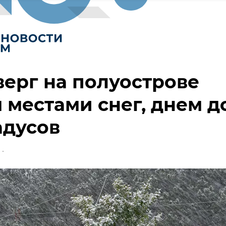
верг на полуострове
 местами снег, днем д
адусов