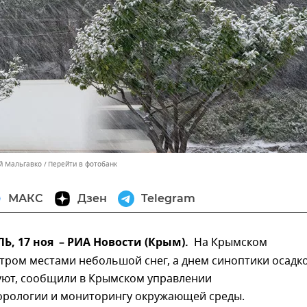
ей Мальгавко
Перейти в фотобанк
МАКС
Дзен
Telegram
, 17 ноя – РИА Новости (Крым).
На Крымском
тром местами небольшой снег, а днем синоптики осадк
уют, сообщили в Крымском управлении
орологии и мониторингу окружающей среды.