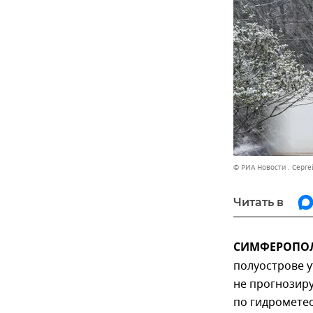
© РИА Новости . Серг
Читать в
СИМФЕРОПОЛЬ
полуострове у
не прогнозир
по гидромете