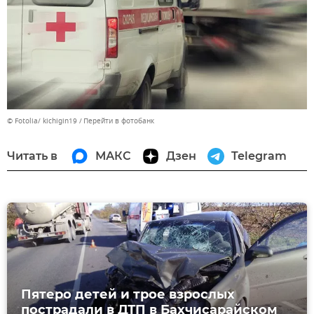
© Fotolia/ kichigin19
Перейти в фотобанк
Читать в
МАКС
Дзен
Telegram
Пятеро детей и трое взрослых
пострадали в ДТП в Бахчисарайском