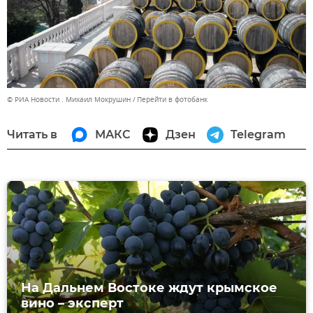
© РИА Новости . Михаил Мокрушин
Перейти в фотобанк
Читать в
МАКС
Дзен
Telegram
На Дальнем Востоке ждут крымское
вино – эксперт