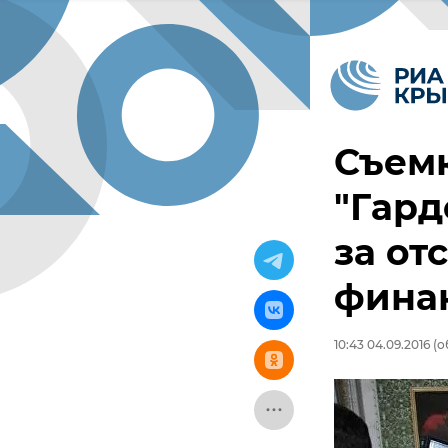
Съем
"Гард
за от
финан
10:43 04.09.2016
(об