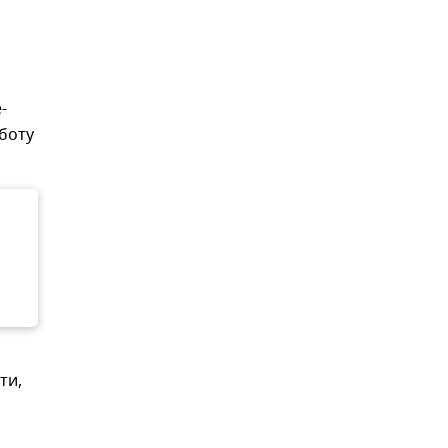
-
боту
ти,