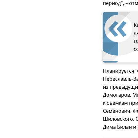
период", – от
К
л
г
с
Планируется,
Переславль-За
из предыдущих
Домогаров, М
к съемкам при
Семенович, Ф
Шиловского. 
Дима Билан и