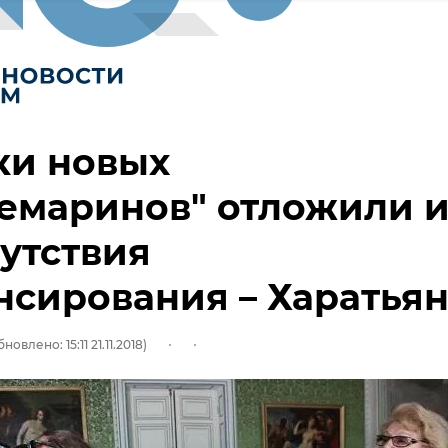
ки новых
емаринов" отложили и
сутствия
сирования – Харатья
новлено: 15:11 21.11.2018)