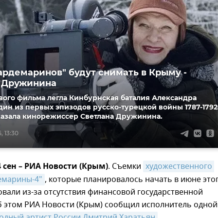
ардемаринов" будут снимать в Крыму -
 Дружинина
вого фильма легла Кинбурнская баталия Александра
дин из первых эпизодов русско-турецкой войны 1787-1792
сказала кинорежиссер Светлана Дружинина.
, 13:30
 сен – РИА Новости (Крым)
. Съемки
художественного 
емарины-4"
, которые планировалось начать в июне это
товали из-за отсутствия финансовой государственной
б этом РИА Новости (Крым) сообщил исполнитель одной
одный артист России Дмитрий Харатьян
.