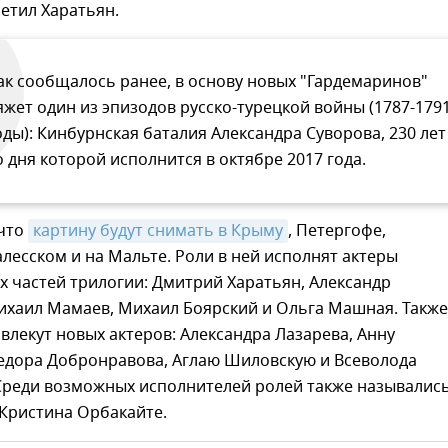
метил Харатьян.
ак сообщалось ранее, в основу новых "Гардемаринов"
яжет один из эпизодов русско-турецкой войны (1787-179
оды): Кинбурнская баталия Александра Суворова, 230 лет
о дня которой исполнится в октябре 2017 года.
 что
картину будут снимать в Крыму
, Петергофе,
лесском и на Мальте. Роли в ней исполнят актеры
 частей трилогии: Дмитрий Харатьян, Александр
ихаил Мамаев, Михаил Боярский и Ольга Машная. Также
влекут новых актеров: Александра Лазарева, Анну
едора Добронравова, Аглаю Шиловскую и Всеволода
Среди возможных исполнителей ролей также называлис
 Кристина Орбакайте.