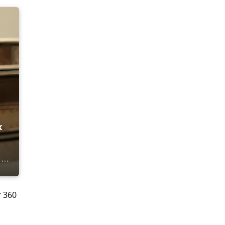
к
 360