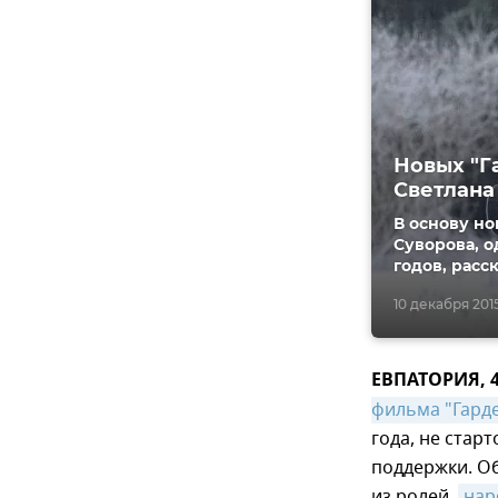
Новых "Г
Светлана
В основу но
Суворова, о
годов, рас
10 декабря 2015
ЕВПАТОРИЯ, 4
фильма "Гард
года, не стар
поддержки. О
из ролей,
нар