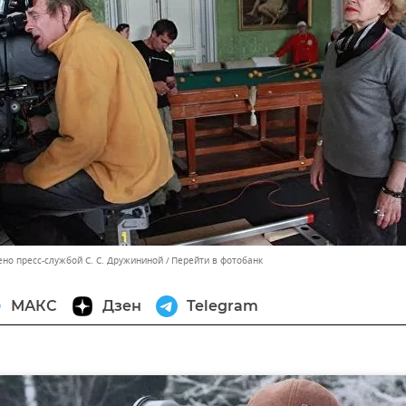
ено пресс-службой С. С. Дружининой
Перейти в фотобанк
МАКС
Дзен
Telegram