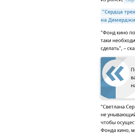
"Сердца трех
на Демерджи
"Фонд кино по
таки необходи
сделать", – ск
П
в
н
"Светлана Сер
не унывающий 
чтобы осущес
Фонда кино, 