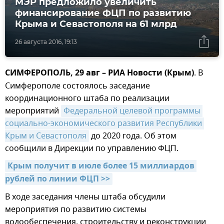
МЭР предложило увеличить
финансирование ФЦП по развитию
Крыма и Севастополя на 61 млрд
26 августа 2016, 19:13
СИМФЕРОПОЛЬ, 29 авг – РИА Новости (Крым)
. В
Симферополе состоялось заседание
координационного штаба по реализации
мероприятий
Федеральной целевой программы 
социально-экономического развития Республики 
Крым и Севастополя
до 2020 года. Об этом
сообщили в Дирекции по управлению ФЦП.
Крым получит в июле более 15 миллиардов 
рублей по линии ФЦП >>
В ходе заседания члены штаба обсудили
мероприятия по развитию системы
водообеспечения, строительству и реконструкции