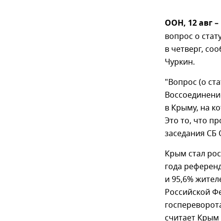
ООН, 12 авг 
вопрос о стат
в четверг, с
Чуркин.
"Вопрос (о ст
Воссоединени
в Крыму, на к
Это то, что п
заседания СБ 
Крым стал рос
года референд
и 95,6% жител
Российской Ф
госпереворота
считает Крым