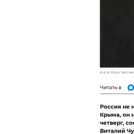
© © AP Photo/ Seth We
Читать в
Россия не 
Крыма, он 
четверг, с
Виталий Чу