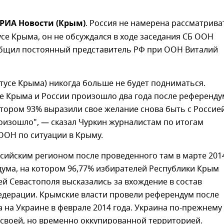
– РИА Новости (Крым)
. Россия не намерена рассматрива
усе Крыма, он не обсуждался в ходе заседания СБ ООН
ообщил постоянный представитель РФ при ООН Виталий
атусе Крыма) никогда больше не будет подниматься.
е Крыма и России произошло два года после референду
отором 93% выразили свое желание снова быть с Россией
роизошло", — сказал Чуркин журналистам по итогам
ООН по ситуации в Крыму.
сийским регионом после проведенного там в марте 201
ума, на котором 96,77% избирателей Республики Крым
ей Севастополя высказались за вхождение в состав
едерации. Крымские власти провели референдум после
 на Украине в феврале 2014 года. Украина по-прежнему
 своей, но временно оккупированной территорией.