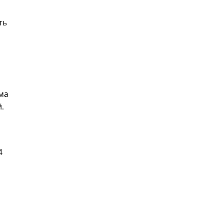
ть
ма
.
4