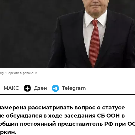
nig
Перейти в фотобанк
МАКС
Дзен
Telegram
намерена рассматривать вопрос о статусе
не обсуждался в ходе заседания СБ ООН в
ообщил постоянный представитель РФ при О
ркин.