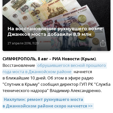
На восстановление рухнувшего возле
Джанкоя моста добавили 8,9 млн
27 апреля 2016, 11:29
СИМФЕРОПОЛЬ, 8 авг – РИА Новости (Крым)
.
Восстановление
обрушившегося весной прошлого 
года моста в Джанкойском районе
начнется
в ближайшие 10 дней. Об этом в эфире радио
"Спутник в Крыму" сообщил директор ГУП РК "Служба
технического надзора" Владимир Александренко.
Нахлупин: ремонт рухнувшего моста 
в Джанкойском районе скоро начнется >>