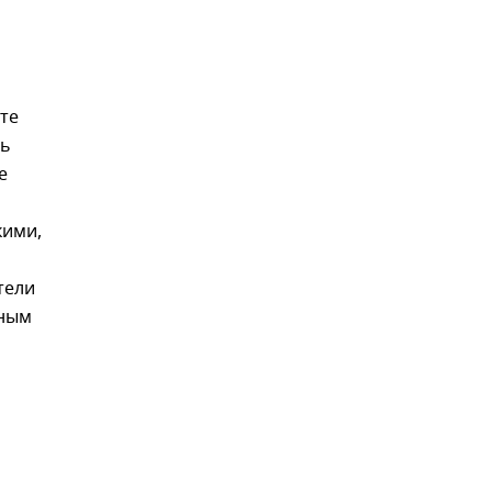
те
сь
е
кими,
тели
дным