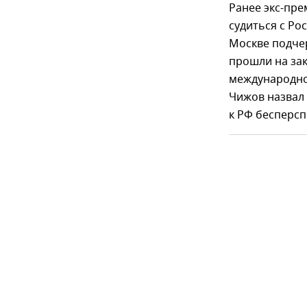
Ранее экс-пре
судиться с Ро
Москве подче
прошли на за
международно
Чижов назвал
к РФ бесперс