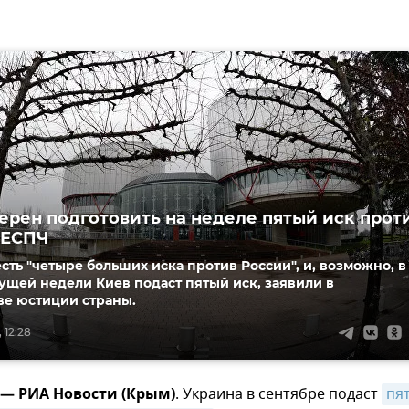
ерен подготовить на неделе пятый иск прот
 ЕСПЧ
сть "четыре больших иска против России", и, возможно, в
ущей недели Киев подаст пятый иск, заявили в
ве юстиции страны.
 12:28
 — РИА Новости (Крым)
. Украина в сентябре подаст
пят