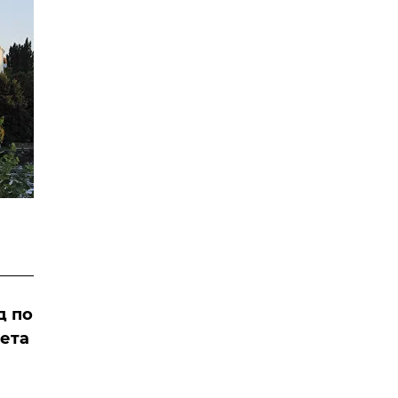
д по
рета