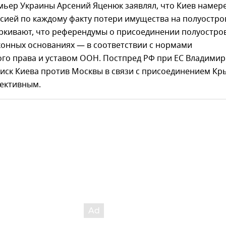
мьер Украины Арсений Яценюк заявлял, что Киев намер
ссией по каждому факту потери имущества на полуостров
ркивают, что референдумы о присоединении полуостро
конных основаниях — в соответствии с нормами
го права и уставом ООН. Постпред РФ при ЕС Владимир
 иск Киева против Москвы в связи с присоединением Кр
пективным.