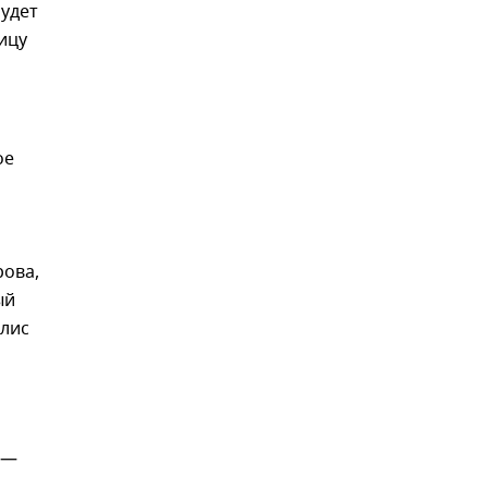
будет
ицу
ое
рова,
ый
жлис
 —