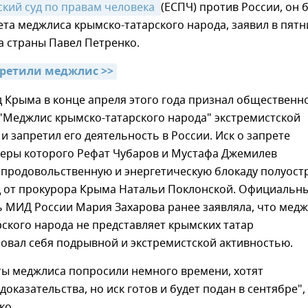
ский суд по правам человека 
(ЕСПЧ) против России, он 
ета меджлиса крымско-татарского народа, заявил в пятн
а страны Павел Петренко.
претили меджлис >>
 Крыма в конце апреля этого года признал общественн
"Меджлис крымско-татарского народа" экстремистской
и запретил его деятельность в России. Иск о запрете
деры которого Рефат Чубаров и Мустафа Джемилев
 продовольственную и энергетическую блокаду полуост
уд от прокурора Крыма Натальи Поклонской. Официальн
ь МИД России Мария Захарова ранее заявляла, что мед
ского народа не представляет крымских татар
овал себя подрывной и экстремистской активностью.
ты меджлиса попросили немного времени, хотят
доказательства, но иск готов и будет подан в сентябре",
ко.