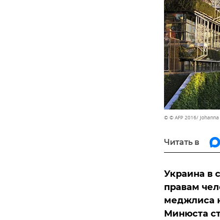
© © AFP 2016/ Johanna
Читать в
Украина в 
правам чел
меджлиса к
Минюста ст