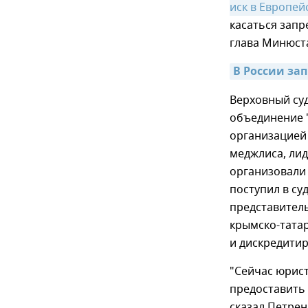
иск в Европей
касаться запр
глава Минюст
В России за
Верховный суд
объединение 
организацией 
меджлиса, ли
организовали
поступил в с
представител
крымско-татар
и дискредитир
"Сейчас юрис
предоставить 
сказал Петрен