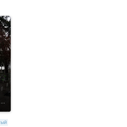
ив
ый 