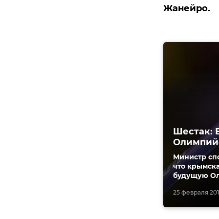
Жанейро.
Шестак: 
Олимпий
Министр спо
что крымска
будущую Ол
25 февраля 2016