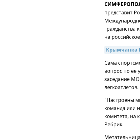
СИМФЕРОПОЛЬ
представит Ро
Международно
гражданства 
на российское
Крымчанка Р
Сама спортсме
вопрос по ее 
заседание МОК
легкоатлетов.
"Настроены мы
команда или н
комитета, на 
Ребрик.
Метательница