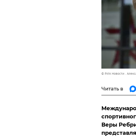
© РИА Новости . Алек
Читать в
Междунаро
спортивног
Веры Ребри
представля