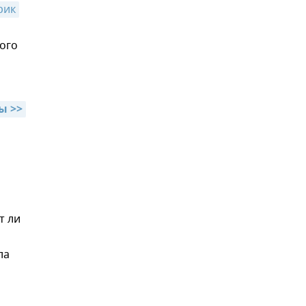
рик
ого
ы >>
т ли
ла