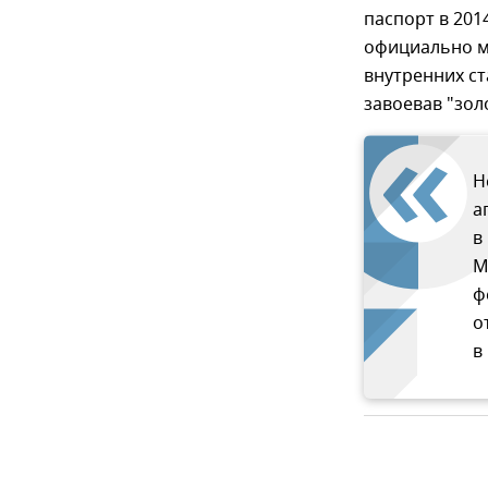
паспорт в 201
официально м
внутренних ст
завоевав "зол
Н
а
в
М
ф
о
в