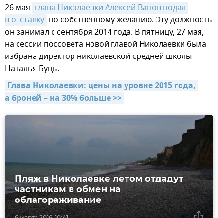
26 мая
глава Николаевки Алексей Ванов подал 
в отставку
по собственному желанию. Эту должность
он занимал с сентября 2014 года. В пятницу, 27 мая,
на сессии поссовета новой главой Николаевки была
избрана директор николаевской средней школы
Наталья Буць.
Глава Николаевки: цены на уровне 2015 года, 
а броней – на 30% больше >>
Пляж в Николаевке летом отдадут
частникам в обмен на
облагораживание
6 марта 2016, 10:41