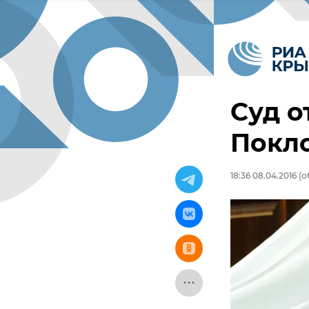
Суд о
Покл
18:36 08.04.2016
(о