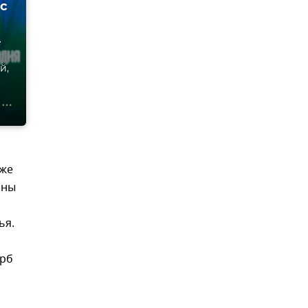
ес
е
й,
кже
аны
ья.
ерб