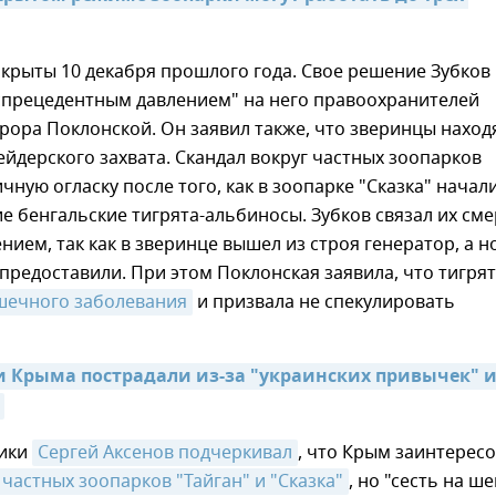
крыты 10 декабря прошлого года. Свое решение Зубков
спрецедентным давлением" на него правоохранителей
рора Поклонской. Он заявил также, что зверинцы наход
ейдерского захвата. Скандал вокруг частных зоопарков
чную огласку после того, как в зоопарке "Сказка" начал
е бенгальские тигрята-альбиносы. Зубков связал их см
нием, так как в зверинце вышел из строя генератор, а 
 предоставили. При этом Поклонская заявила, что тигря
шечного заболевания
и призвала не спекулировать
и Крыма пострадали из-за "украинских привычек" и
лики
Сергей Аксенов подчеркивал
, что Крым заинтерес
частных зоопарков "Тайган" и "Сказка"
, но "сесть на ш