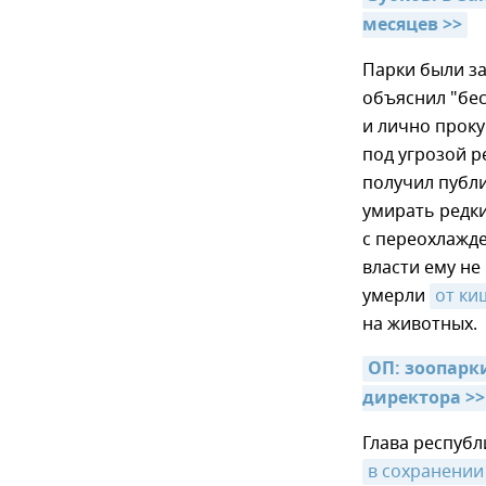
месяцев >>
Парки были за
объяснил "бе
и лично проку
под угрозой р
получил публи
умирать редки
с переохлажде
власти ему не
умерли
от ки
на животных.
ОП: зоопарк
директора >>
Глава респуб
в сохранении 