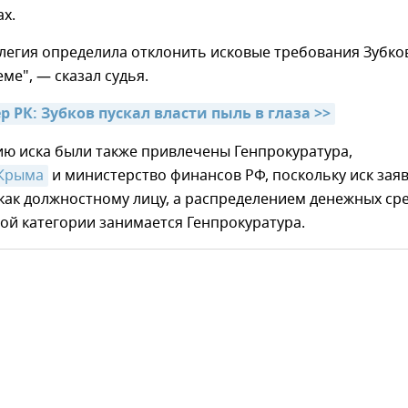
ах.
легия определила отклонить исковые требования Зубко
ме", — сказал судья.
 РК: Зубков пускал власти пыль в глаза >>
ию иска были также привлечены Генпрокуратура,
 Крыма
и министерство финансов РФ, поскольку иск зая
как должностному лицу, а распределением денежных ср
ой категории занимается Генпрокуратура.