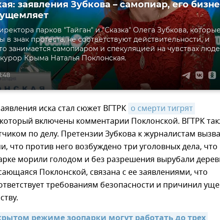
ая: заявления Зубкова – самопиар, его бизн
 ущемляет
иректора парков "Тайган" и "Сказка" Олега Зубкова, которы
ы в знак протеста, не соответствуют действительности, и
то занимается самопиаром и спекуляцией на чувствах люде
курор Крыма Наталья Поклонская.
1:48
аявления иска стал сюжет ВГТРК
о смерти тигрят 
в который включены комментарии Поклонской. ВГТРК та
тчиком по делу. Претензии Зубкова к журналистам вызв
и, что против него возбуждено три уголовных дела, что
арке морили голодом и без разрешения вырубали дерев
асающаяся Поклонской, связана с ее заявлениями, что
оответствует требованиям безопасности и причинил ущ
ству.
акрытом режиме зоопарки могут работать до трех 