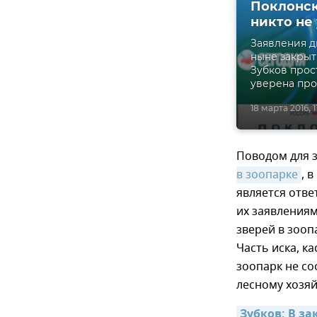
Поклонск
никто не
Заявления д
ныне закрыт
Зубков прос
уверена про
18 марта 2016, 1
Поводом для з
в зоопарке
, 
является отве
их заявлениям
зверей в зооп
Часть иска, к
зоопарк не с
лесному хозяй
Зубков: В з