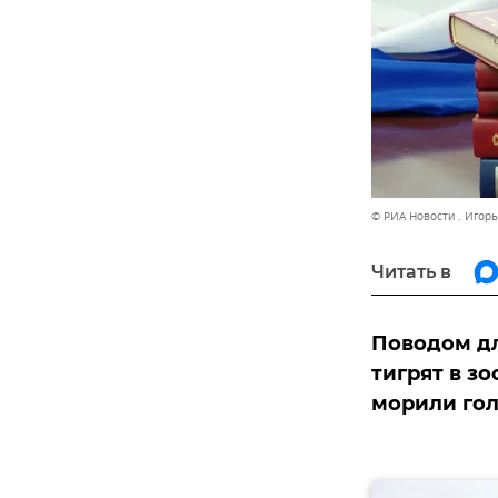
© РИА Новости . Игор
Читать в
Поводом дл
тигрят в зо
морили гол