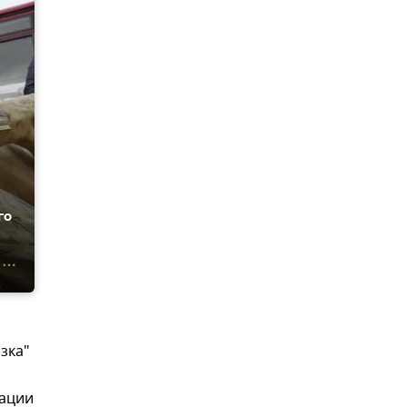
го
зка"
мации