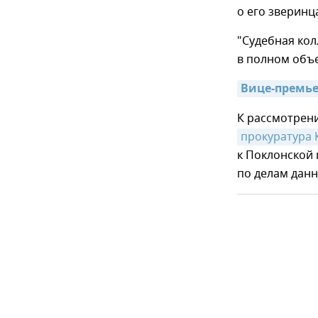
о его зверинц
"Судебная кол
в полном объе
Вице-премьер
К рассмотрен
прокуратура
к Поклонской 
по делам данн