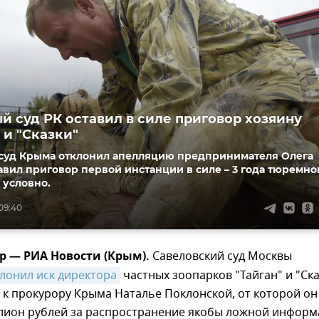
й суд РК оставил в силе приговор хозяину
 и "Сказки"
суд Крыма отклонил апелляцию предпринимателя Олега
авил приговор первой инстанции в силе – 3 года тюремно
 условно.
09:40
р — РИА Новости (Крым).
Савеловский суд Москвы
лонил иск директора
частных зоопарков "Тайган" и "Ска
 к прокурору Крыма Наталье Поклонской, от которой он
ллион рублей за распространение якобы ложной инфор