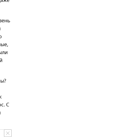
даже
вень
и
о
ные,
ыли
й
ны?
к
с. С
ы