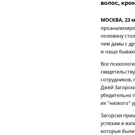
волос, кро
МОСКВА, 23 м
проанализиро
половину стол
чем дамы с др
и чаще бываю
Все психологи
свидетельству
сотрудников, 
Джей Загорски
убедительно п
их "низкого" 
Загорски приш
успехам в жи
которые были 