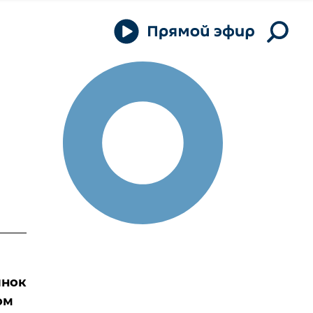
инок
ом