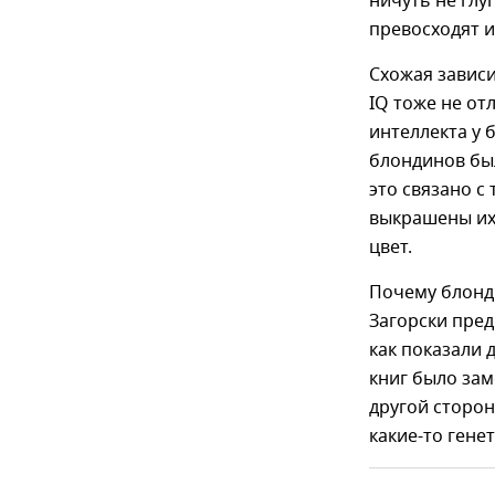
ничуть не глу
превосходят и
Схожая зависи
IQ тоже не от
интеллекта у 
блондинов был
это связано с
выкрашены их 
цвет.
Почему блонди
Загорски пред
как показали
книг было зам
другой сторон
какие-то гене