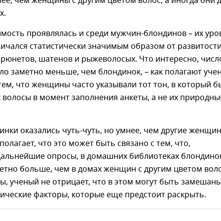
пее, чем женщины с другим цветом волос, а иногда они 
х.
мость проявлялась и среди мужчин-блондинов – их уро
личался статистически значимым образом от развитост
брюнетов, шатенов и рыжеволосых. Что интересно, числ
о заметно меньше, чем блондинок, – как полагают уче
 тем, что женщины часто указывали тот тон, в который б
волосы в момент заполнения анкеты, а не их природны
нки оказались чуть-чуть, но умнее, чем другие женщи
полагает, что это может быть связано с тем, что,
 дальнейшие опросы, в домашних библиотеках блондино
етно больше, чем в домах женщин с другим цветом воло
ы, ученый не отрицает, что в этом могут быть замешан
тические факторы, которые еще предстоит раскрыть.