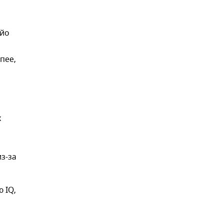
айо
пее,
х
з-за
 IQ,