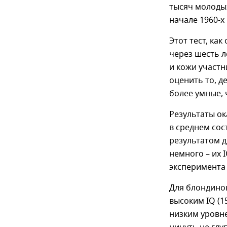
тысяч молодых
начале 1960-х 
Этот тест, ка
через шесть л
и кожи участн
оценить то, д
более умные,
Результаты о
в среднем сос
результатом д
немного – их 
эксперимента I
Для блондинок
высоким IQ (1
низким уровне