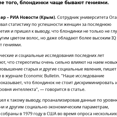
ме того, блондинки чаще бывают гениями.
ар – РИА Новости (Крым).
Сотрудник университета Ог
вал статистику по успешности женщин за последнюю
етия и пришел к выводу, что блондинки не только не глу
угим цветом волос, но даже обладают более высоким IQ
т гениями.
ческие и социальные исследования последних лет
ют, что стереотипы очень сильно влияют на наем новы
повышение старых и другие социальные явления, пишет
 в журнале Economic Bulletin. "Наше исследование
оказывает, что блондинок не стоит дискриминировать и
уровня интеллекта", — говорится в статье.
ел к такому выводу, проанализировав данные по уровню
зни и другим социально-экономическим параметрам,
собраны в 1979 году в США во время опроса нескольких