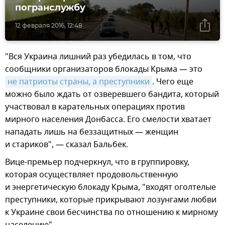
погранслужбу
12 февраля 2016, 12:48
"Вся Украина лишний раз убедилась в том, что
сообщники организаторов блокады Крыма — это
не патриоты страны, а преступники
. Чего еще
можно было ждать от озверевшего бандита, который
участвовал в карательных операциях против
мирного населения Донбасса. Его смелости хватает
нападать лишь на беззащитных — женщин
и стариков", — сказал Бальбек.
Вице-премьер подчеркнул, что в группировку,
которая осуществляет продовольственную
и энергетическую блокаду Крыма, "входят оголтелые
преступники, которые прикрывают лозунгами любви
к Украине свои бесчинства по отношению к мирному