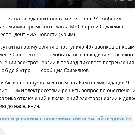
орник на заседании Совета министров РК сообщил
ачальника крымского главка МЧС Сергей Садаклиев,
респондент РИА Новости (Крым).
сутки на горячую линию поступило 497 звонков от крым
лее 70 процентов – жалобы на не соблюдение графиков
чений электроэнергии в период пикового потребления 
 с 6 до 8 утра", — сообщил Садаклиев.
гей Аксенов поручил местным штабам по ликвидации ЧС
районными электросетями решить вопрос по обеспечен
рафика отключений и включений электроэнергии и дове
ию до населения.
вет в условиях отключения света читайте здесь >>