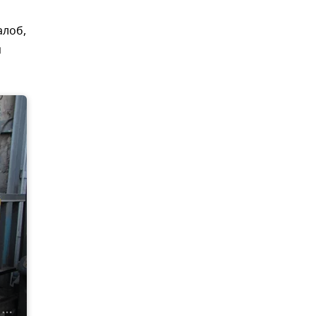
алоб,
я