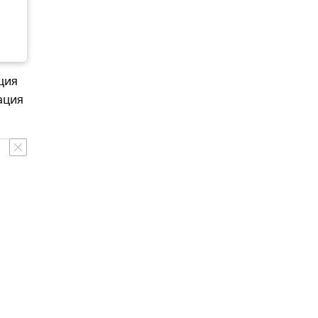
ция
ация