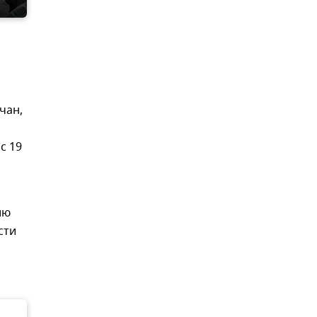
чан,
с 19
ию
сти