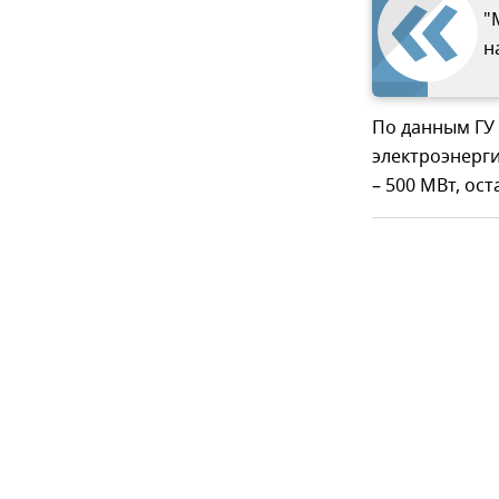
"
н
По данным ГУ 
электроэнерги
– 500 МВт, ос