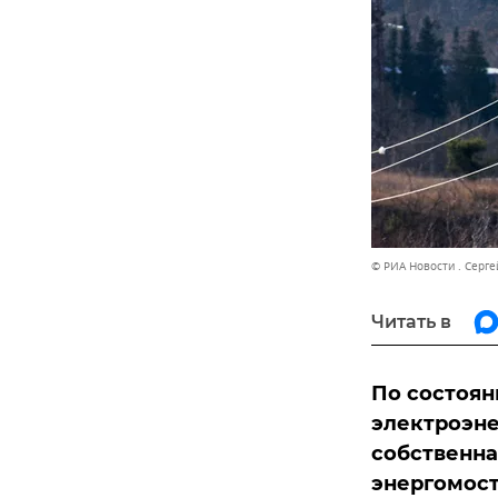
© РИА Новости . Серг
Читать в
По состоян
электроэне
собственна
энергомост