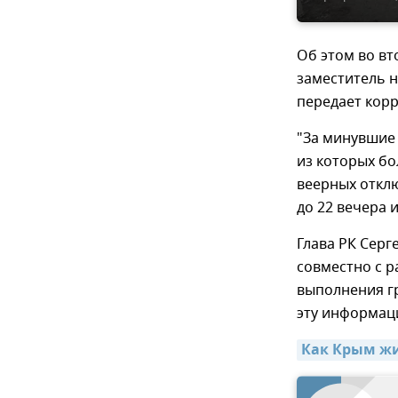
Об этом во вт
заместитель н
передает кор
"За минувшие 
из которых бо
веерных отклю
до 22 вечера и
Глава РК Сер
совместно с 
выполнения г
эту информац
Как Крым жи