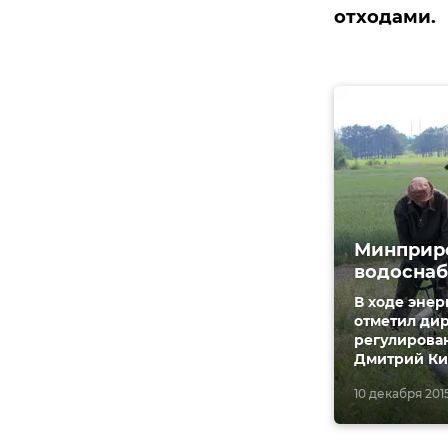
отходами.
Минприро
водосна
В ходе эне
отметил ди
регулирова
Дмитрий Ки
10 декабря 2015,