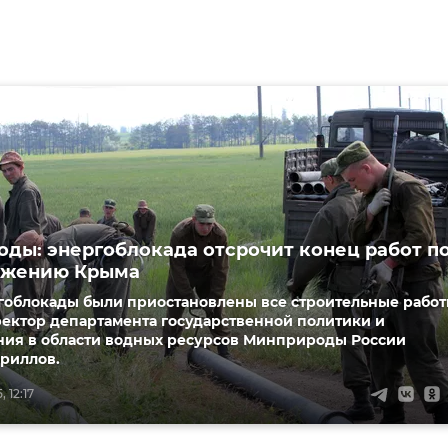
ды: энергоблокада отсрочит конец работ п
бжению Крыма
ргоблокады были приостановлены все строительные работ
ректор департамента государственной политики и
ния в области водных ресурсов Минприроды России
риллов.
 12:17