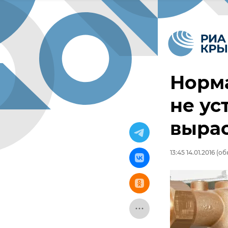
Норма
не ус
вырас
13:45 14.01.2016
(обн