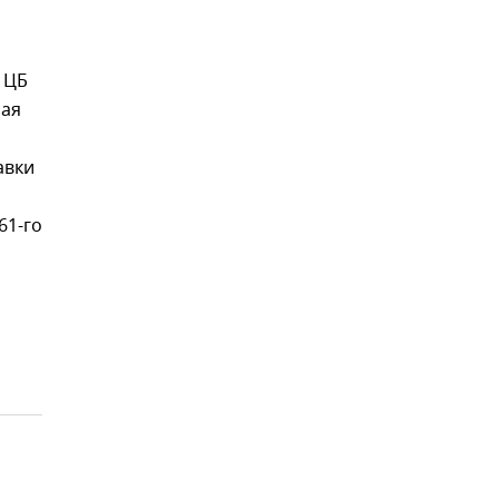
 ЦБ
ная
авки
61-го