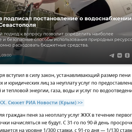
 подписал постановление о водоснабжении
Севастополя
 подход к вопросу позволит определить наиболее
 и безопасные способы использования природных ресурсо
номно расходовать бюджетные средства.
, 09:00
аря вступил в силу закон, устанавливающий размер пени
х и юридических лиц за неуплату услуг по предоставле
 и тепловой энергии, газа, воды и услуг по водоотведен
Х. Сюжет РИА Новости (Крым) >>
для граждан пеня за неоплату услуг ЖКХ в течение перво
чки начисляться не будут. С 31-го по 90-й день просроч
вается на уровне 1/300 ставки, с 91-го дня — 1/130 ставк