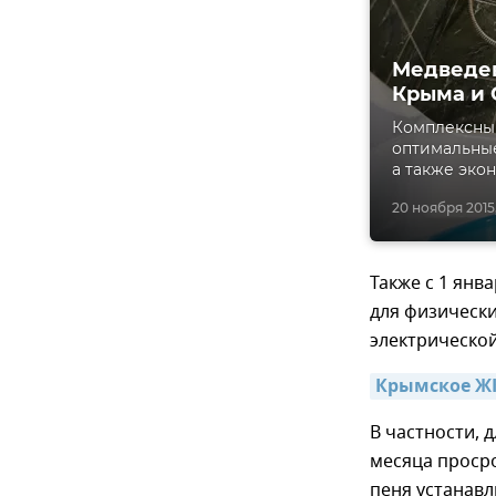
Медведев
Крыма и 
Комплексный
оптимальные
а также эко
20 ноября 2015
Также с 1 янв
для физически
электрической
Крымское ЖК
В частности, 
месяца просро
пеня устанавли