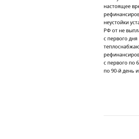
настоящее вре
рефинансиров
неустойки уст
РФ от не выпл
с первого дня
теплоснабжаю
рефинансиров
с первого по 
по 90-й день и