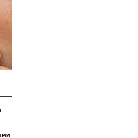
я
ыми