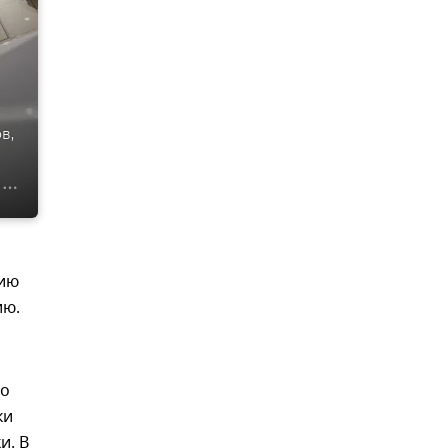
в,
нию
ию.
го
ки
и. В