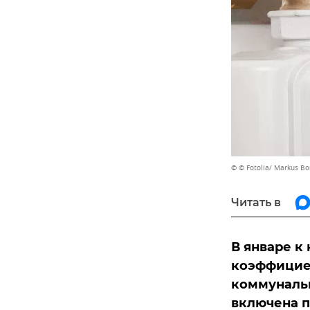
© © Fotolia/ Markus B
Читать в
В январе к
коэффициен
коммунальн
включена 