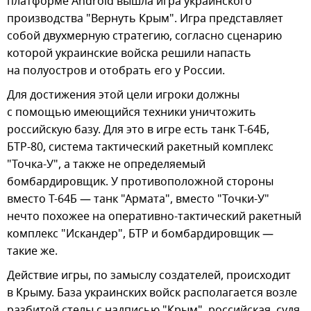
платформе Android вышла игра украинского
производства "Вернуть Крым". Игра представляет
собой двухмерную стратегию, согласно сценарию
которой украинские войска решили напасть
на полуостров и отобрать его у России.
Для достижения этой цели игроки должны
с помощью имеющийся техники уничтожить
российскую базу. Для это в игре есть танк T-64Б,
БТР-80, система тактический ракетный комплекс
"Точка-У", а также не определяемый
бомбардировщик. У противоположной стороны
вместо T-64Б — танк "Армата", вместо "Точки-У"
нечто похожее на оперативно-тактический ракетный
комплекс "Искандер", БТР и бомбардировщик —
такие же.
Действие игры, по замыслу создателей, происходит
в Крыму. База украинских войск располагается возле
разбитой стелы с надписью "Крым", российская, судя