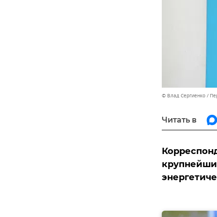
© Влад Сергиенко
Пе
Читать в
Корреспонд
крупнейшие
энергетиче