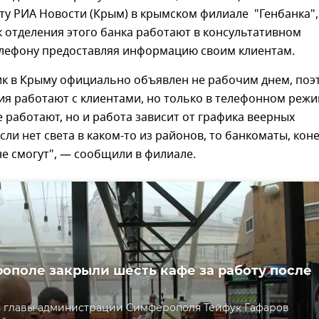
у РИА Новости (Крым) в крымском филиале "Генбанка",
 отделения этого банка работают в консультативном
елефону предоставляя информацию своим клиентам.
ик в Крыму официально объявлен не рабочим днем, поэ
я работают с клиентами, но только в телефонном режи
 работают, но и работа зависит от графика веерных
сли нет света в каком-то из районов, то банкоматы, кон
не смогут", — сообщили в филиале.
ополе закрыли шесть кафе за работу после
ь главы администрации Симферополя Тейфук Гафаров