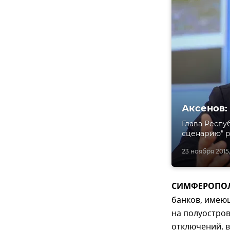
Аксенов:
Глава Респу
сценарию" р
23 ноября 2015,
СИМФЕРОПОЛЬ,
банков, имею
на полуостров
отключений, в