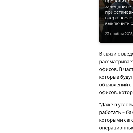
проводит ре
заведениям 
приостановк
вчера после
выключить с
23 ноября 2015, 
В связи с вве
рассматривае
офисов. В час
которые буду
объявлений с
офисов, кото
"Даже в услов
работать – б
которыми сег
операционные