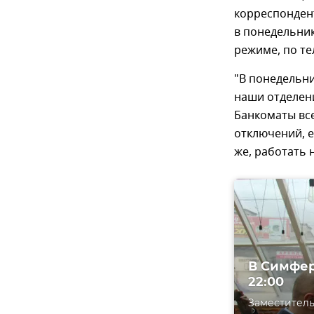
корреспондент
в понедельник
режиме, по т
"В понедельн
наши отделени
Банкоматы все
отключений, е
же, работать 
В Симфер
22:00
Заместител