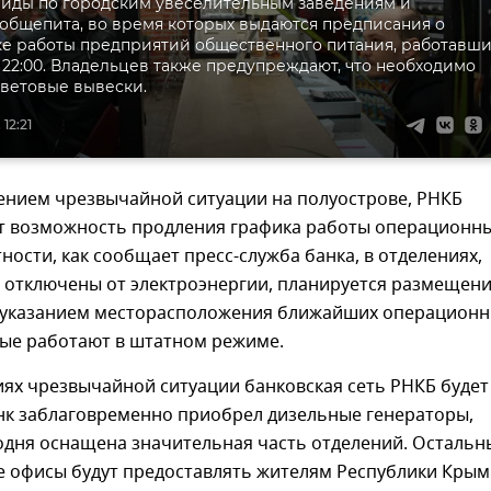
йды по городским увеселительным заведениям и
общепита, во время которых выдаются предписания о
е работы предприятий общественного питания, работавши
 22:00. Владельцев также предупреждают, что необходимо
ветовые вывески.
12:21
дением чрезвычайной ситуации на полуострове, РНКБ
т возможность продления графика работы операционн
тности, как сообщает пресс-служба банка, в отделениях,
т отключены от электроэнергии, планируется размещен
 указанием месторасположения ближайших операцион
рые работают в штатном режиме.
иях чрезвычайной ситуации банковская сеть РНКБ будет
анк заблаговременно приобрел дизельные генераторы,
одня оснащена значительная часть отделений. Остальн
 офисы будут предоставлять жителям Республики Крым