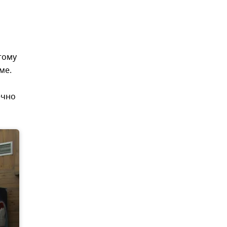
тому
ме.
ечно