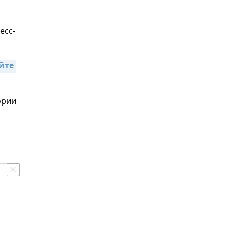
есс-
те 
ории