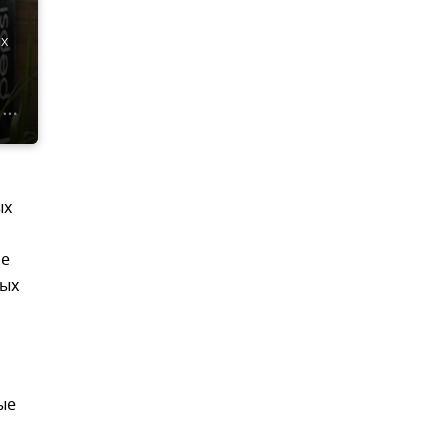
х
ых
ие
ных
ые