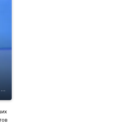
ших
тов