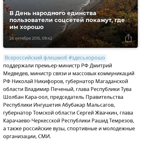
В День народного единства
пользователи соцсетей покажут, где
им хорошо
26 октября 2015, 09:42
Всероссийский флешмоб #здесьхорошо
поддержали премьер-министр РФ Дмитрий
Медведев, министр связи и массовых коммуникаций
РФ Николай Никифоров, губернатор Магаданской
области Владимир Печеный, глава Республики Тува
Шолбан Кара-оол, председатель Правительства
Республики Ингушетия Абубакар Мальсагов,
губернатор Томской области Сергей Жвачкин, глава
Карачаево-Черкесской Республики Рашид Темрезов,
а также российские вузы, спортивные и молодежные
организации, СМИ.