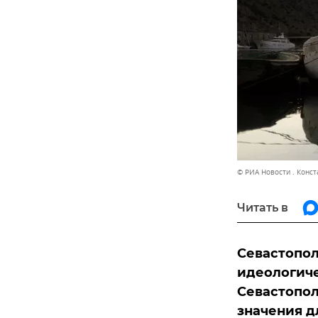
© РИА Новости . Конс
Читать в
Севастопол
идеологич
Севастопол
значения д