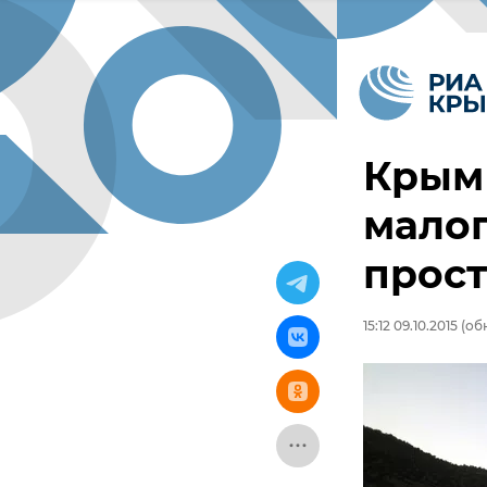
Крым 
малог
прост
15:12 09.10.2015
(обн