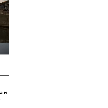
а и
о