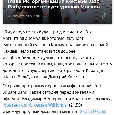
Глава РК: организация Koktebel Jazz
Party соответствует уровню Москвы
28 августа 2015, 19:10
"Я думаю, что это будут три дня счастья. Эта
магнитная аномалия, которую излучает
единственный вулкан в Крыму, она влияет на людей.
Каждый человек становится добрее
и любвеобильнее. Думаю, что все музыканты,
которые приехали к нам, и вы, зрители, испытаете эту
дополнительную энергию, которую дает Кара-Даг
и Коктебель", – сказал Дмитрий Киселев.
Открыли программу первого дня фестиваля Red
Square Band. Также сегодня перед зрителями
вфступят Владимир Нестеренко и Анастасия Глазкова,
британский блюзмен Will Johns
(21.50)
и международный джазовый квинтет
Якова Окуня
,