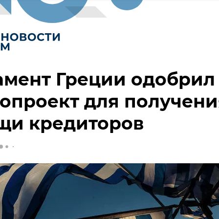
амент Греции одобрил
опроект для получени
щи кредиторов