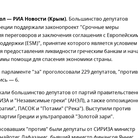
юл — РИА Новости (Крым).
Большинство депутатов
реции поддержали законопроект "Срочные меры
ия переговоров и заключения соглашения с Европейски
ддержки (ESM)", принятие которого является условием
я предоставления ликвидности греческим банкам и нач
ммы помощи для спасения экономики страны.
 парламенте "за" проголосовали 229 депутатов, "проти
ись — 6.
жали большинство депутатов от партий правительствен
ЗА и "Независимые греки" (АНЭЛ), а также оппозицион
атии", ПАСОК и "Потами" ("Река"). Выступили против
артии Греции и ультраправой "Золотой зари".
осовавших "против" были депутаты от СИРИЗА министр
анайотис Лафазанис, бывший министр финансов Яннис