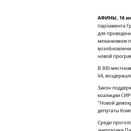
АФИНЫ, 16 и
парламента Г
для проведен
механизмом по
возобновлени
новой програ
В 300-местном
64, воздержал
Закон поддер
коалиции СИРИ
"Новой демокр
депутаты Комп
Среди прогол
энергетики П