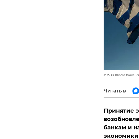
© © AP Photo/ Daniel 
Читать в
Принятие э
возобновле
банкам и н
экономики 