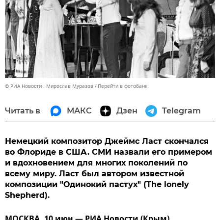
© РИА Новости . Мирослав Муразов
Перейти в фотобанк
Читать в
МАКС
Дзен
Telegram
Немецкий композитор Джеймс Ласт скончался
во Флориде в США. СМИ назвали его примером
и вдохновением для многих поколений по
всему миру. Ласт был автором известной
композиции "Одинокий пастух" (The lonely
Shepherd).
МОСКВА, 10 июн — РИА Новости (Крым).