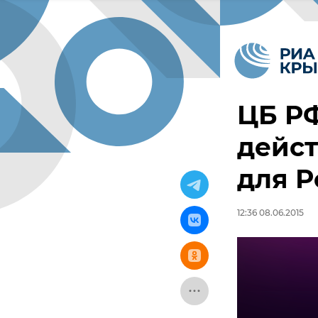
ЦБ РФ
дейст
для Р
12:36 08.06.2015