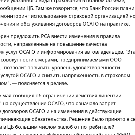
ние указанного вида страхования в полном объеме,
сообщении ЦБ. Там же говорится, что Банк России плани
 мониторинг использования страховой организацией н
ючения и обслуживания договоров ОСАГО на практике.
ерен предложить РСА внести изменения в правила
ости, направленные на повышение качества
ия услуг ОСАГО и информирования автовладельцев. "Эт
в совокупности с мерами, предпринимаемыми ООО
"… позволит повысить уровень удовлетворенности
 услугой ОСАГО и снизить напряженность в страховом
лом", — поясняется в релизе.
6 мая сообщил об ограничении действия лицензии
" на осуществление ОСАГО, что означало запрет
е договоров ОСАГО и на изменения в действующие
еличивающие обязательства. Решение было принято в с
м в ЦБ большим числом жалоб от потребителей