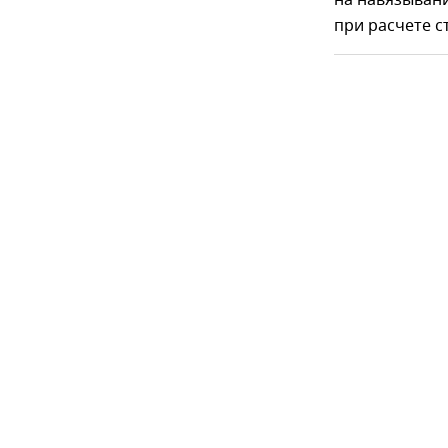
на навязывани
при расчете с