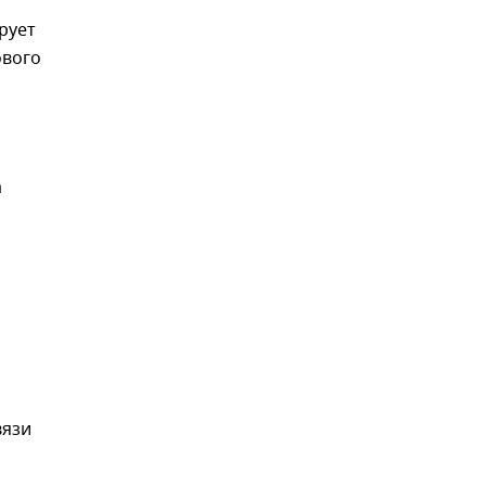
рует
ового
а
вязи