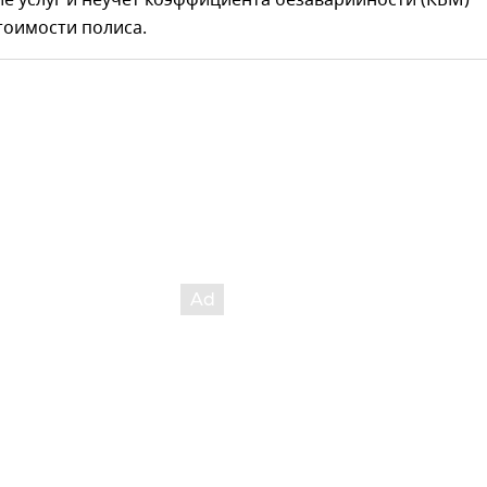
е услуг и неучет коэффициента безаварийности (КБМ)
тоимости полиса.