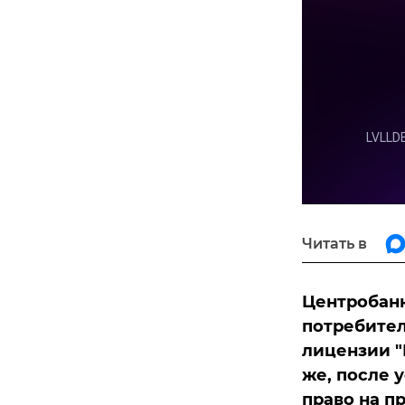
Читать в
Центробанк
потребител
лицензии "
же, после 
право на п