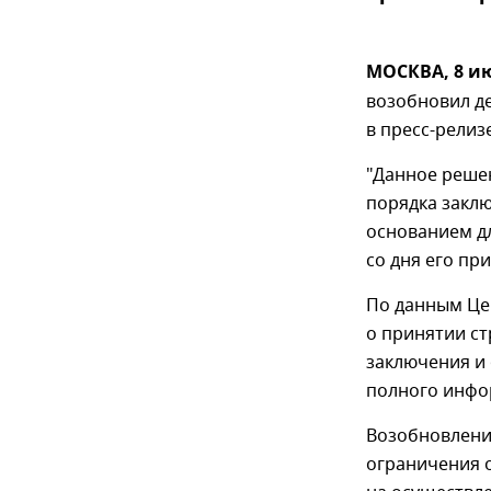
МОСКВА, 8 ию
возобновил де
в пресс-релиз
"Данное реше
порядка закл
основанием дл
со дня его пр
По данным Це
о принятии с
заключения и 
полного инфо
Возобновлени
ограничения 