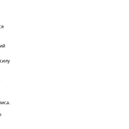
ся
ний
силу
ы
иса.
о