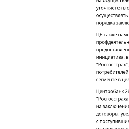
на осуществле
уточняется в 
осуществлять
порядка закл
ЦБ также нам
профдеятельн
предоставлен
инициатива, 
"Росгосстрах
потребителей
сегменте в це
Центробанк 2
"Росгосстраха
на заключени
договоры, ув
с поступивши