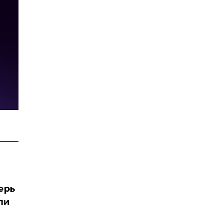
ерь
ли