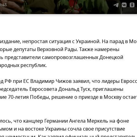
9:43
издание, непростая ситуация с Украиной. На парад в Мо
торые депутаты Верховной Рады. Также намерены
ть представители самопровозглашенных Донецкой
ародных республик.
д РФ при ЕС Владимир Чижов заявил, что лидеры Еврос
редседатель Евросовета Дональд Туск, приглашены
ие 70-летия Победы, решение о приезде в Москву остае
лось, что канцлер Германии Ангела Меркель на фоне
ымом и на востоке Украины сочла свое присутствие
ая неуместным. Как заявил официальный представитель