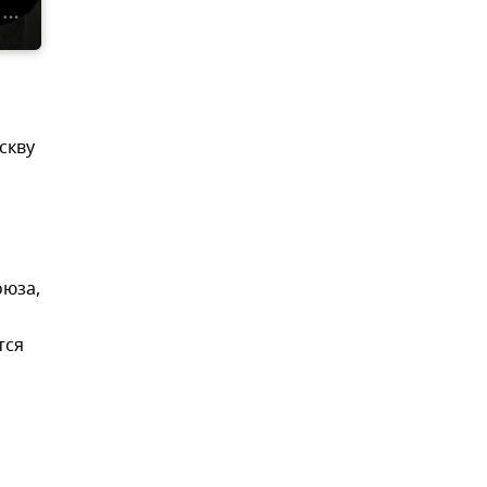
скву
оюза,
тся