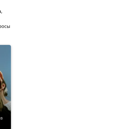
,
просы
ов