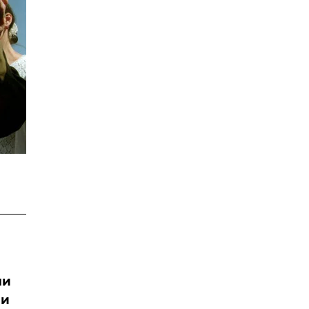
ли
ли