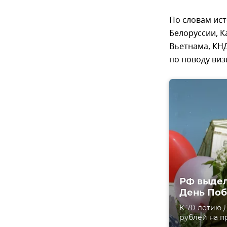
По словам ист
Белоруссии, К
Вьетнама, КНД
по поводу виз
РФ выдел
День Поб
К 70-летию 
рублей на п