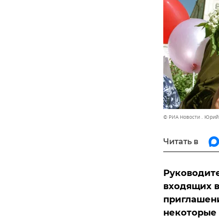
© РИА Новости . Юрий
Читать в
Руководите
входящих в
приглашени
некоторые 