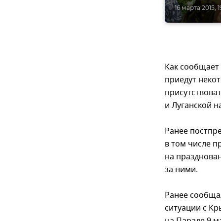
16 марта 2015, 1
Как сообщает 
приедут неко
присутствова
и Луганской н
Ранее постпре
в том числе п
на празднован
за ними.
Ранее сообща
ситуации с Кр
на Параде 9 м