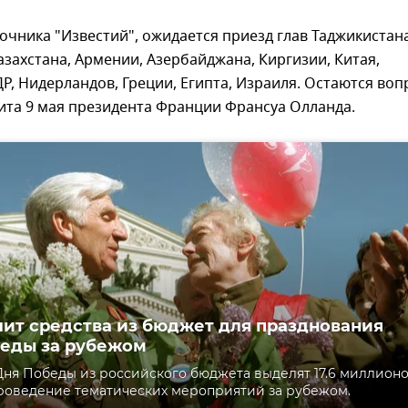
очника "Известий", ожидается приезд глав Таджикистана
азахстана, Армении, Азербайджана, Киргизии, Китая,
Р, Нидерландов, Греции, Египта, Израиля. Остаются во
ита 9 мая президента Франции Франсуа Олланда.
ит средства из бюджет для празднования
еды за рубежом
Дня Победы из российского бюджета выделят 17.6 миллион
роведение тематических мероприятий за рубежом.