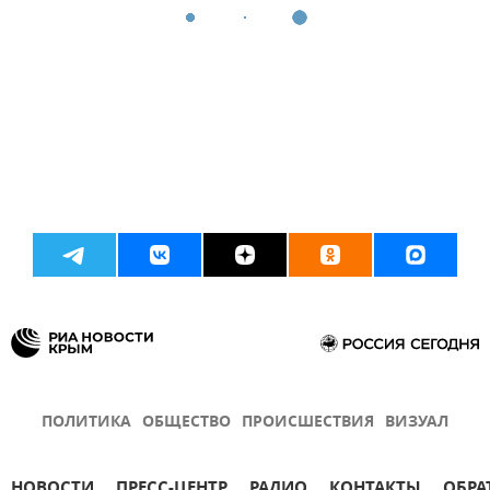
ПОЛИТИКА
ОБЩЕСТВО
ПРОИСШЕСТВИЯ
ВИЗУАЛ
НОВОСТИ
ПРЕСС-ЦЕНТР
РАДИО
КОНТАКТЫ
ОБРА