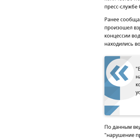
пресс-службе 
Ранее сообщал
произошел вз
концессии вод
находились во
"
н
к
у
По данным вед
"нарушение п