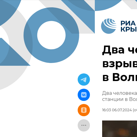
Два ч
взрыв
в Вол
Два человека
станции в Во
16:03 06.07.2024
(о