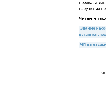
предварительн
нарушения пр
Читайте так
Здание насо
остаются лю
ЧП на насос
СК