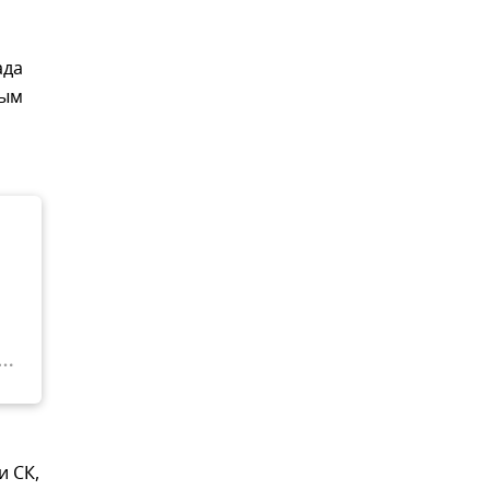
ада
ным
и СК,