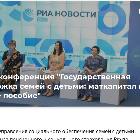
ти
конференция "Государственная
жка семей с детьми: маткапитал 
 пособие"
управления социального обеспечения семей с детьми
нда пенсионного и социального страхования РФ по