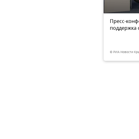
ьного обеспечения семей
Пресс-конф
3
из 3
нсионного и социального
поддержка 
е Крым Марина Абдуллаева
© РИА Новости Кр