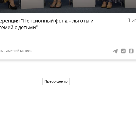
еренция "Пенсионный фонд – льготы и
1
из
семей с детьми"
ым . Дмитрий Макеев
Пресс-центр