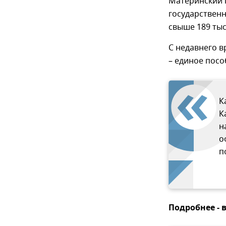
Материнский к
государственн
свыше 189 тыс
С недавнего 
– единое посо
К
К
н
о
п
Подробнее - 