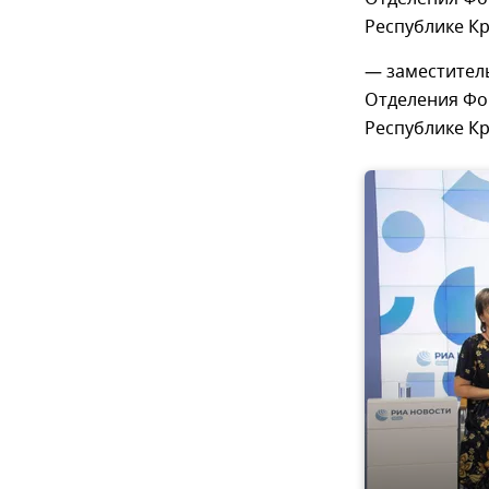
Республике К
— заместител
Отделения Фо
Республике К