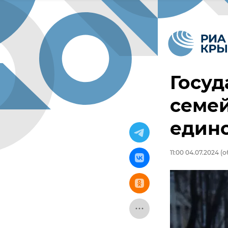
Госуд
семей
един
11:00 04.07.2024
(о