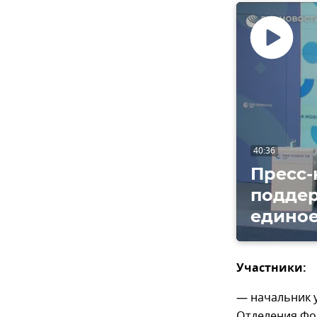
Воспроизвес
видео
40:36
Пресс-
поддер
единое
Участники:
— начальник 
Отделения Фо