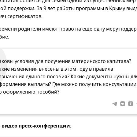
апитал остается для семей одной из существенных мер
ой поддержки. За 9 лет работы программы в Крыму выд
яч сертификатов.
времени родители имеют право на еще одну меру подде
бие.
аковы условия для получения материнского капитала?
акие изменения внесены в этом году в правила
азначения единого пособия? Какие документы нужны дл
формления выплаты? Где можно получить консультации
о оформлению пособий?
в видео пресс-конференции: