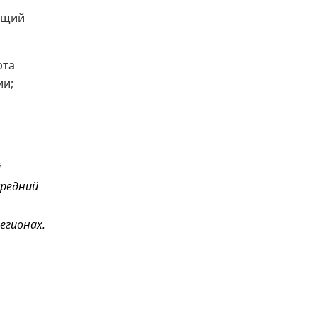
ющий
рта
ии;
й
средний
егионах.