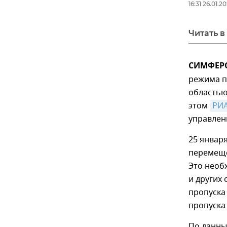
16:31 26.01.2
Читать в
СИМФЕРО
режима п
областью
этом
РИА
управлен
25 январ
перемеще
Это необ
и других
пропуска
пропуска
По данны