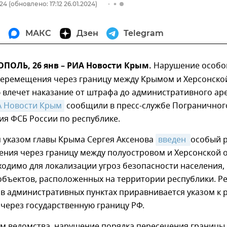
024
(обновлено: 17:12 26.01.2024)
МАКС
Дзен
Telegram
ПОЛЬ, 26 янв – РИА Новости Крым.
Нарушение особо
еремещения через границу между Крымом и Херсонско
 влечет наказание от штрафа до административного аре
 Новости Крым
сообщили в пресс-службе Пограничног
ия ФСБ России по республике.
я указом главы Крыма Сергея Аксенова
введен 
особый 
ния через границу между полуостровом и Херсонской 
ходимо для локализации угроз безопасности населения,
 объектов, расположенных на территории республики. 
 в административных пунктах приравнивается указом к
 через государственную границу РФ.
м ведомства, нарушение порядка пересечения границы 