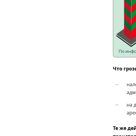
Что гро
нал
—
адм
на 
—
аре
Те же де