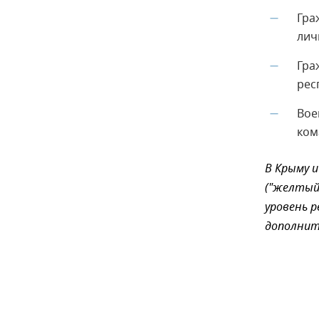
Гра
—
лич
Гра
—
рес
Вое
—
ком
В Крыму и
("желтый
уровень р
дополнит