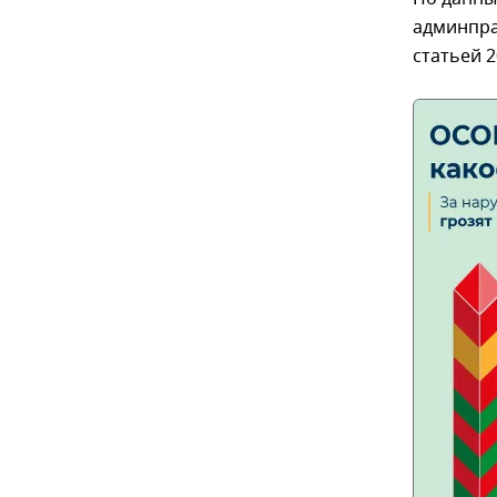
админпра
статьей 