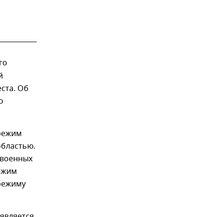
го
й
ста. Об
о
режим
областью.
 военных
Режим
 режиму
является