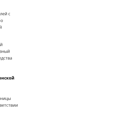
лей с
бо
й
ей
ивный
едства
онской
аницы
ветствии