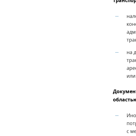
транспор
нал
—
кон
адм
тра
на 
—
тра
аре
или
Докумен
область
Ино
—
пот
с м