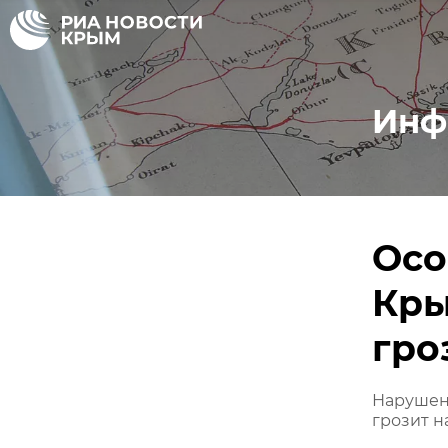
Инф
Осо
Кры
гро
Нарушен
грозит 