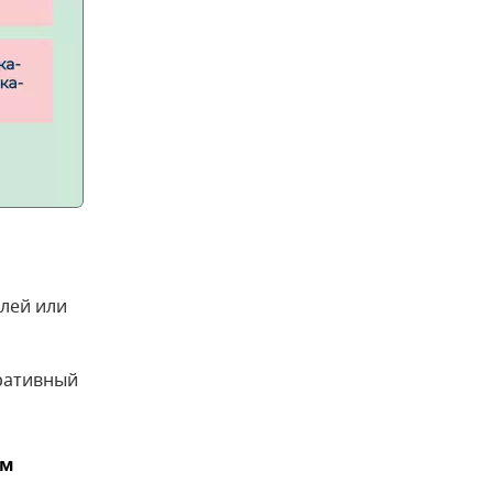
блей или
тративный
ем