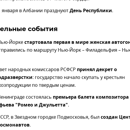
1 января в Албании празднуют
День Республики
.
ельные события
 Нью-Йорке
стартовала первая в мире женская автого
отправились по маршруту Нью-Йорк – Филадельфия – Нь
Совет народных комиссаров РСФСР
принял декрет о
одразверстки
: государство начало скупать у крестьян
хозпродукции по твердым ценам.
 Ленинграде состоялась
премьера балета композитора
фьева "Ромео и Джульетта"
.
 СССР, в Звездном городке Подмосковья, был
создан Цен
космонавтов
.