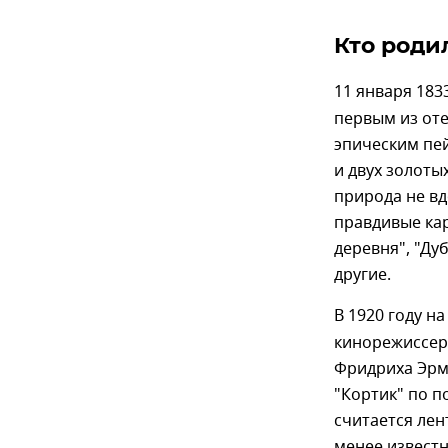
Кто роди
11 января 183
первым из от
эпическим пей
и двух золоты
природа не вд
правдивые кар
деревня", "Ду
другие.
В 1920 году н
кинорежиссер 
Фридриха Эрм
"Кортик" по п
считается лен
менее известн