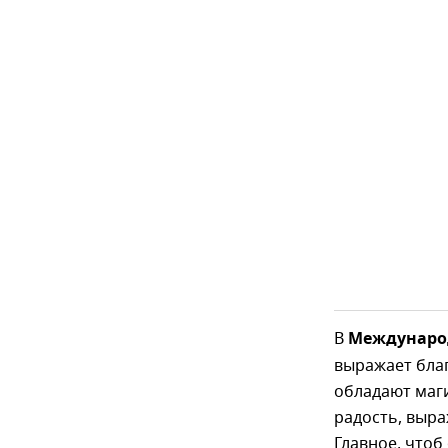
В
Междунаро
выражает благ
обладают маги
радость, выр
Главное, чтоб