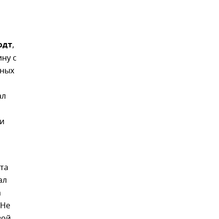
одт
,
ну с
яных
ал
 и
нта
ал
а
 Не
вой