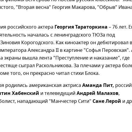
лстого, "Вторая весна" Георгия Макарова, "Обрыв" Иван
ния российского актера
Георгия Тараторкина
– 76 лет. Е
ятельность началась с ленинградского ТЮЗа под
Зиновия Корогодского. Как киноактер он дебютировал 
мператора Александра II в картине "Софья Перовская". 
а экраны вышла лента "Преступление и наказание", где
естяще сыграл Раскольникова. За плечами у актера бол
оме того, он прекрасно читал стихи Блока.
ря родились американская актриса
Аманда Пит,
россий
нтин Хабенский
и телеведущий
Андрей Малахов
,
болист, нападающий "Манчестер Сити"
Сане Лерой
и др