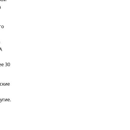
а
го
в
А
ее 30
ские
угие.