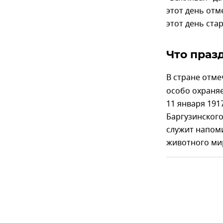
этот день отм
этот день ста
Что праз
В стране отм
особо охраня
11 января 191
Баргузинского
служит напом
животного ми