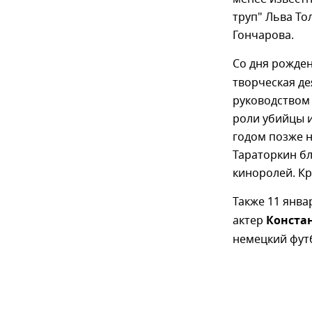
труп" Льва То
Гончарова.
Со дня рожде
творческая де
руководством 
роли убийцы и
годом позже н
Тараторкин бл
киноролей. Кр
Также 11 янва
актер
Конста
немецкий фут