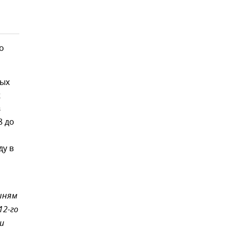
о
тых
ж
в
8 до
ду в
ыням
12-го
и