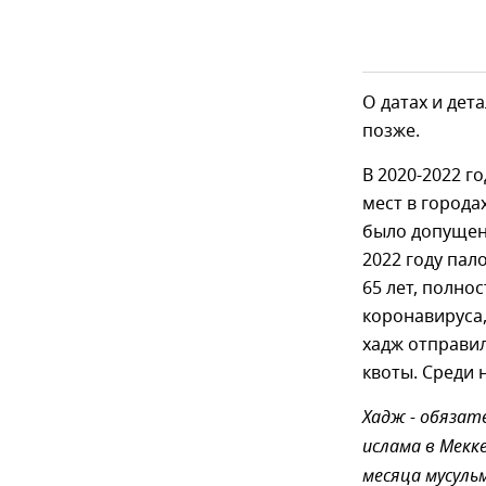
О датах и дет
позже.
В 2020-2022 г
мест в города
было допущен
2022 году пал
65 лет, полн
коронавируса,
хадж отправил
квоты. Среди 
Хадж - обязат
ислама в Мекке
месяца мусуль