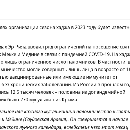
алях организации сезона хаджа в 2023 году будет известн
одах Эр-Рияд вводил ряд ограничений на посещение свя
х Мекке и Медине в связи с пандемией COVID-19. На хад
о лишь ограниченное число паломников. В частности, 
омничество могли совершить лишь лица в возрасте от 1
остью вакцинированные или имеющие иммунитет от
 без хронических заболеваний. Из России в прошлом го
ись 12,5 тысяч человек – половина из допандемийной
них было 270 мусульман из Крыма.
ельное для каждого мусульманина паломничество к свят
 и Медине (Саудовская Аравия). Он совершается в начале 
манского лунного календаря, вследствие чего этот месяц 