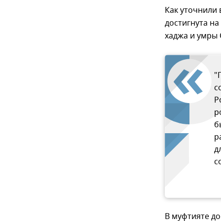
Как уточнили 
достигнута на
хаджа и умры 
"
с
Р
р
б
р
д
с
В муфтияте до