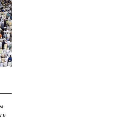
ам
у в