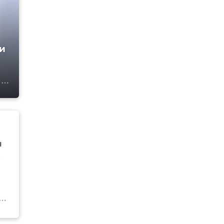
и
ы
,