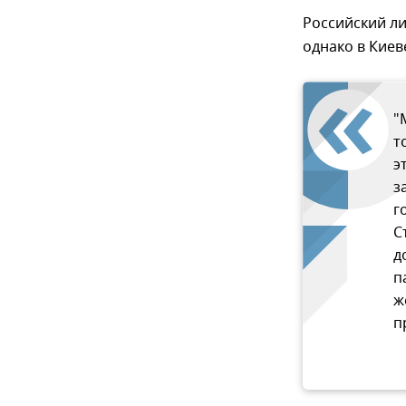
Российский ли
однако в Киев
"
т
э
з
г
С
д
п
ж
п