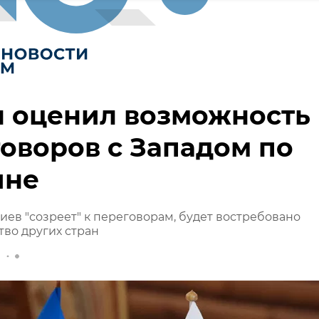
н оценил возможность
оворов с Западом по
ине
Киев "созреет" к переговорам, будет востребовано
во других стран