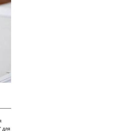
я
" для