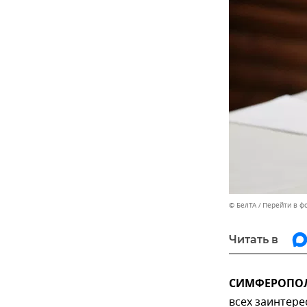
© БелТА
Перейти в ф
Читать в
СИМФЕРОПОЛЬ
всех заинтере