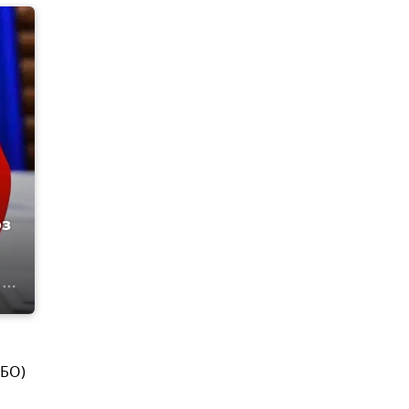
оз
НБО)