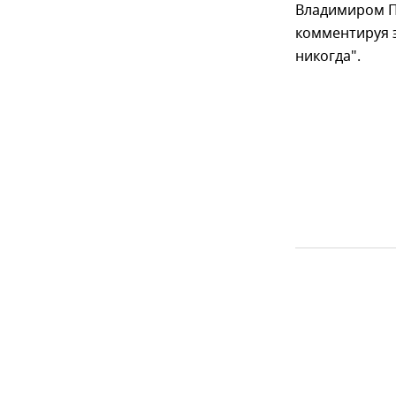
Владимиром П
комментируя э
никогда".