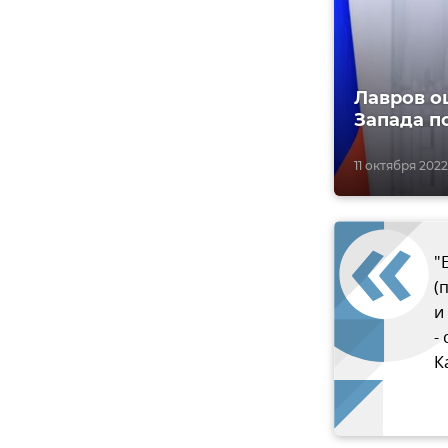
Лавров о
Запада п
11 октября 2022,
"
(
и
-
К