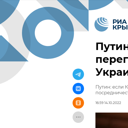
Пути
перег
Укра
Путин: если 
посредничест
16:59 14.10.2022