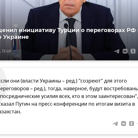
ценил инициативу Турции о переговорах РФ 
о Украине
 13:46
Если они (власти Украины – ред.) "созреют" для этого
переговоров – ред.), тогда, наверное, будут востребован
 посреднические усилия всех, кто в этом заинтересован"
 сказал Путин на пресс-конференции по итогам визита в
азахстан.