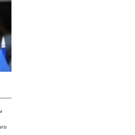
ы
ого