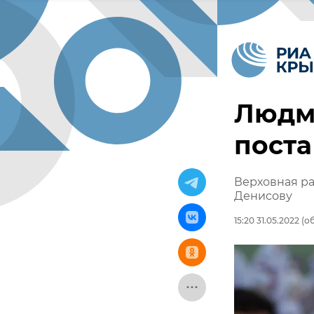
Людм
пост
Верховная ра
Денисову
15:20 31.05.2022
(об