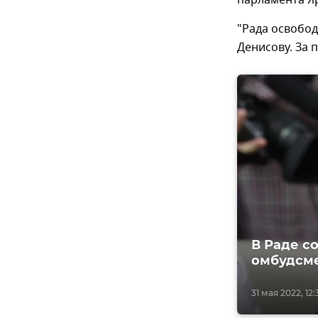
парламента Я
"Рада освобо
Денисову. За 
В Раде с
омбудсм
31 мая 2022, 12: