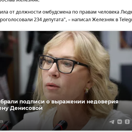
рослав Железняк.
дила от должности омбудсмена по правам человека Люд
проголосовали 234 депутата", – написал Железняк в Teleg
обрали подписи о выражении недоверия
ену Денисовой
39