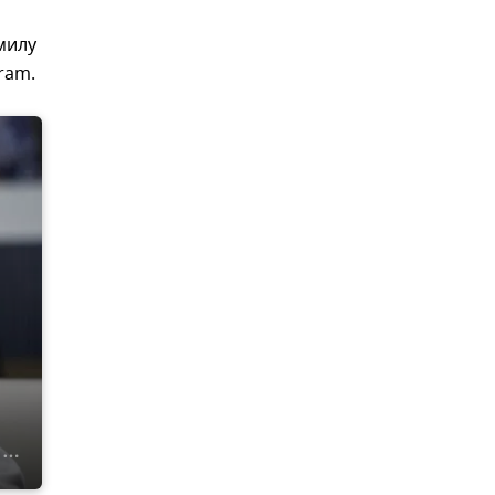
милу
ram.