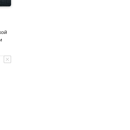
кой
и