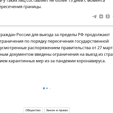
Ф у таких лиц составляет не более 15 дней с момента
ересечения границы.
граждан России для выезда за пределы РФ продолжают
ограничения по порядку пересечения государственной
дусмотренные распоряжением правительства от 27 март
нным документом введены ограничения на выезд из стра
вием карантинных мер из-за пандемии коронавируса.
Общество
Закон и право