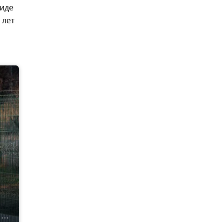
виде
 лет