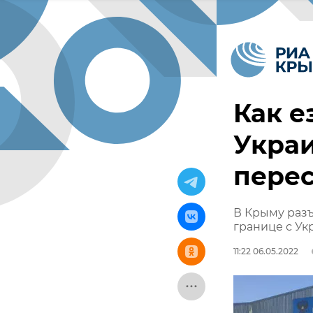
Как е
Украи
пере
В Крыму разъ
границе с Ук
11:22 06.05.2022