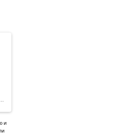
ю и
ли