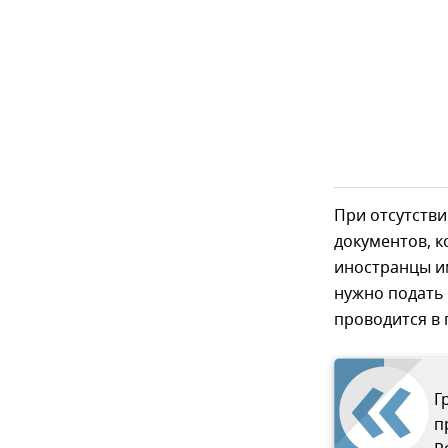
При отсутств
документов, 
иностранцы им
нужно подать 
проводится в 
Г
п