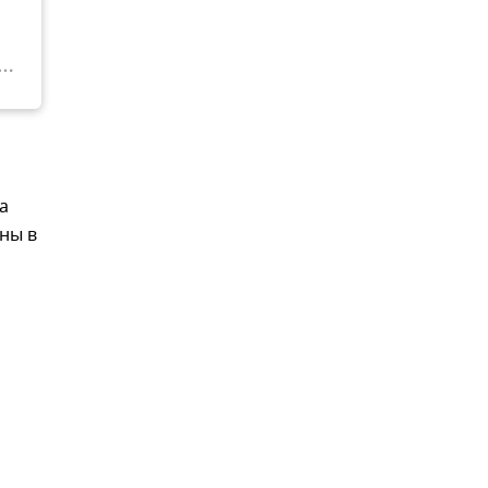
а
ны в