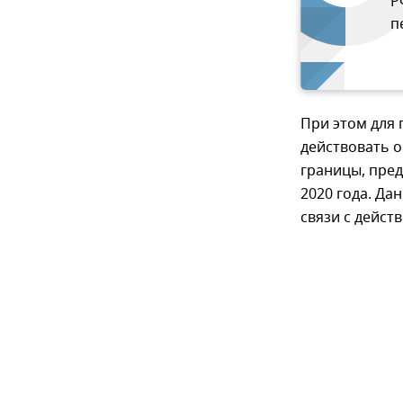
Р
п
При этом для 
действовать 
границы, пре
2020 года. Да
связи с дейст