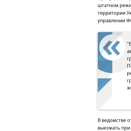
штатном режи
территории У
управлении Ф
"
а
г
П
р
г
ж
В ведомстве о
выезжать при