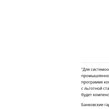
"Для системо
промышленнос
программе ко
с льготной ст
будет компенс
Банковские г