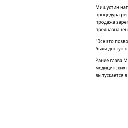
Мишустин нап
процедура рег
продажа заре
предназначенн
"Все это позв
были доступн
Ранее глава 
медицинских 
выпускается в