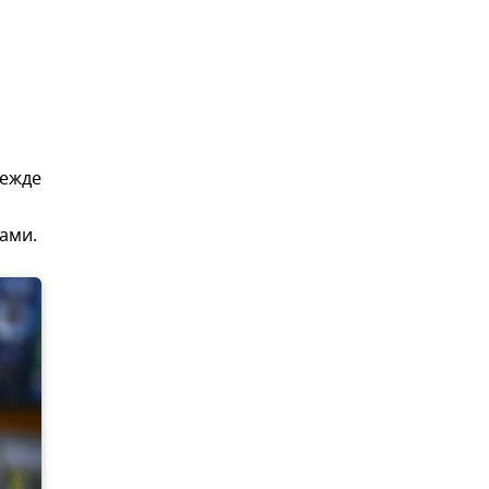
режде
ами.