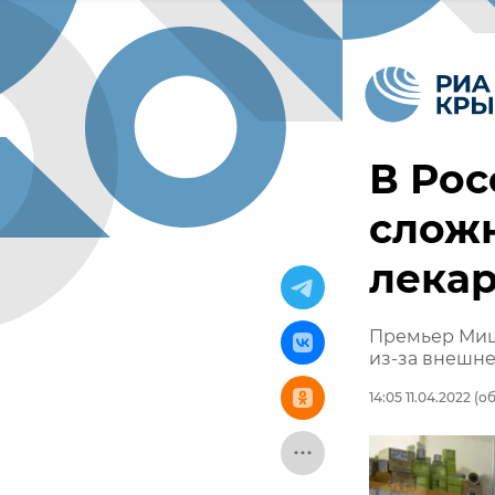
В Рос
сложн
лекар
Премьер Мишу
из-за внешне
14:05 11.04.2022
(об