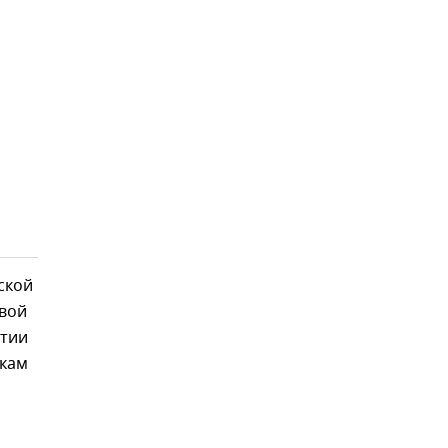
ской
вой
нтии
нкам