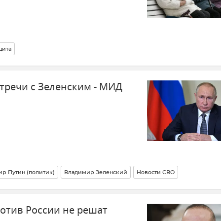
щита
стречи с Зеленским - МИД
р Путин (политик)
Владимир Зеленский
Новости СВО
ротив России не решат