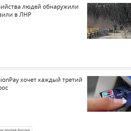
бийства людей обнаружили
вили в ЛНР
ionPay хочет каждый третий
рос
ии против России