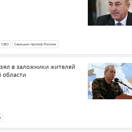
и СВО
Санкции против России
взял в заложники жителей
й области
О