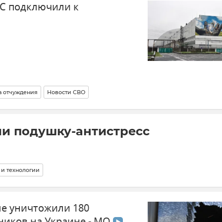
С подключили к
а отчуждения
Новости СВО
ли подушку-антистресс
 и технологии
е уничтожили 180
иков на Украине - МО