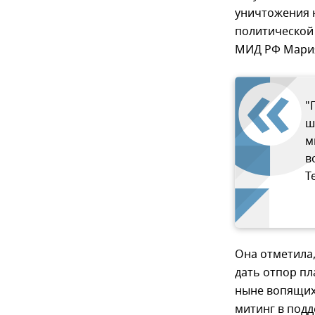
уничтожения 
политической
МИД РФ Мария
"
ш
м
в
T
Она отметила,
дать отпор п
ныне вопящих 
митинг в подд