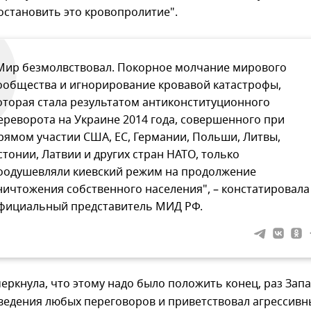
остановить это кровопролитие".
Мир безмолвствовал. Покорное молчание мирового
ообщества и игнорирование кровавой катастрофы,
оторая стала результатом антиконституционного
ереворота на Украине 2014 года, совершенного при
рямом участии США, ЕС, Германии, Польши, Литвы,
стонии, Латвии и других стран НАТО, только
оодушевляли киевский режим на продолжение
ничтожения собственного населения", – констатировала
фициальный представитель МИД РФ.
еркнула, что этому надо было положить конец, раз Зап
 ведения любых переговоров и приветствовал агрессивн