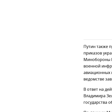
Путин также п
приказов укра
Минобороны Р
военной инфра
авиационных и
ведомстве зав
В ответ на де
Владимира Зел
государства 