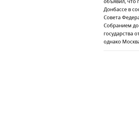
объявил, что
Донбассе в со
Совета Федер
Собранием до
государства о
однако Москва