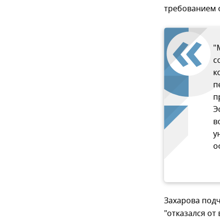
требованием 
"
с
к
п
п
Э
в
у
о
Захарова подч
"отказался от