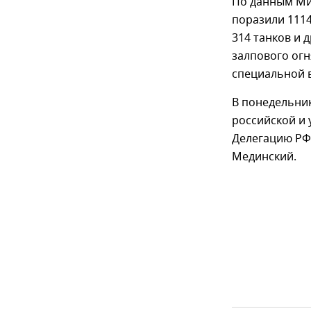
По данным Ми
поразили 111
314 танков и 
залпового огн
специальной 
В понедельник
российской и 
Делегацию РФ
Мединский.