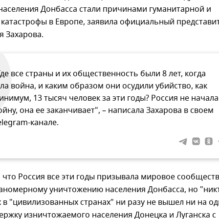
населения Донбасса стали причинами гуманитарной и
 катастрофы в Европе, заявила официальный представи
 Захарова.
Где все страны и их общественность были 8 лет, когда
ла война, и каким образом они осудили убийство, как
инимум, 13 тысяч человек за эти годы? Россия не начала
ойну, она ее заканчивает", – написала Захарова в своем
elegram-канале.
 что Россия все эти годы призывала мировое сообщест
ланомерному уничтожению населения Донбасса, но "ник
в "цивилизованных странах" ни разу не вышел ни на о
ержку изничтожаемого населения Донецка и Луганска с