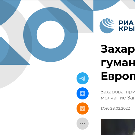
Захар
гуман
Европ
Захарова: пр
молчание За
17:46 28.02.2022