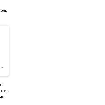
тель
во
то из
дин