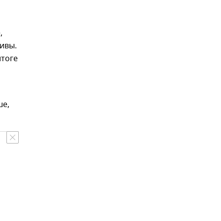
,
ивы.
итоге
ше,