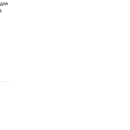
 для
й