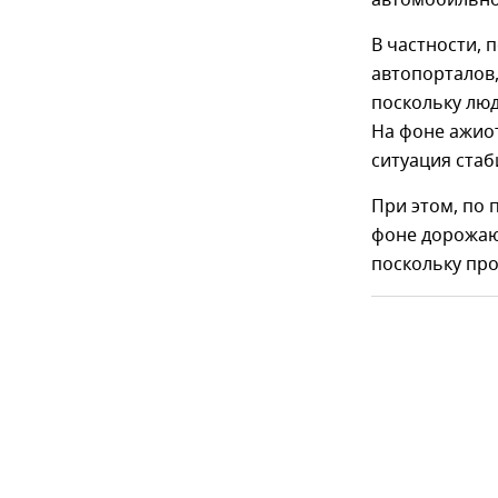
автомобильно
В частности, 
автопорталов
поскольку люд
На фоне ажиот
ситуация стаб
При этом, по 
фоне дорожаю
поскольку пр