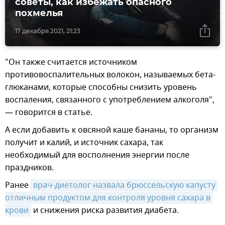
советы, как избежать опасного
похмелья
17 декабря 2021, 21:23
"Он также считается источником
противовоспалительных волокон, называемых бета-
глюканами, которые способны снизить уровень
воспаления, связанного с употреблением алкоголя",
— говорится в статье.
А если добавить к овсяной каше бананы, то организм
получит и калий, и источник сахара, так
необходимый для восполнения энергии после
праздников.
Ранее
врач-диетолог назвала брюссельскую капусту 
отличным продуктом для контроля уровня сахара в 
крови
и снижения риска развития диабета.