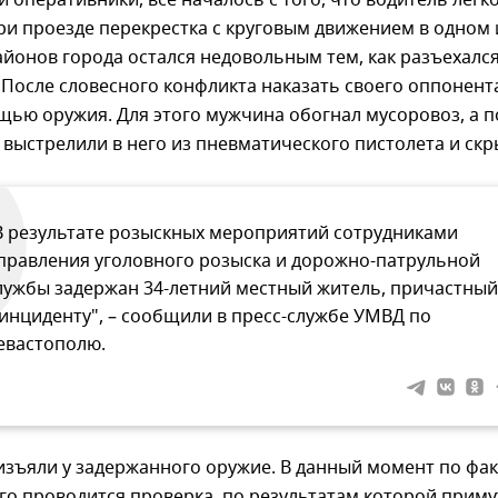
и проезде перекрестка с круговым движением в одном 
йонов города остался недовольным тем, как разъехался
После словесного конфликта наказать своего оппонент
щью оружия. Для этого мужчина обогнал мусоровоз, а 
 выстрелили в него из пневматического пистолета и скр
В результате розыскных мероприятий сотрудниками
правления уголовного розыска и дорожно-патрульной
лужбы задержан 34-летний местный житель, причастный
 инциденту", – сообщили в пресс-службе УМВД по
евастополю.
зъяли у задержанного оружие. В данный момент по фак
о проводится проверка, по результатам которой приму