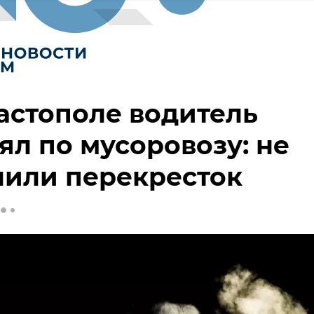
астополе водитель
ял по мусоровозу: не
лили перекресток