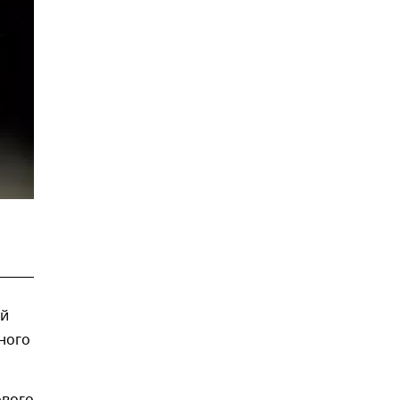
ый
ного
ового