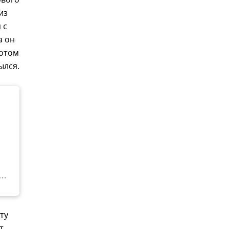
из
 с
а он
потом
ылся.
ту
т