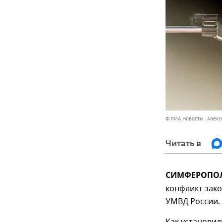
© РИА Новости . Алек
Читать в
СИМФЕРОПОЛЬ
конфликт зако
УМВД России.
Как установил