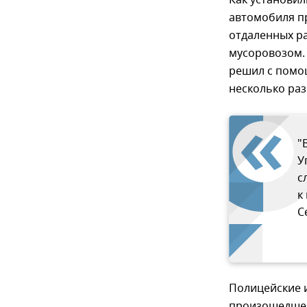
автомобиля пр
отдаленных ра
мусоровозом. 
решил с помо
несколько раз
"
У
с
к
С
Полицейские и
произошедшег