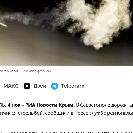
сей Филиппов
Перейти в фотобанк
МАКС
Дзен
Telegram
, 4 ноя – РИА Новости Крым.
В Севастополе дорожн
нчился стрельбой, сообщили в пресс-службе региональ
и оперативники, все началось с того, что водитель легк