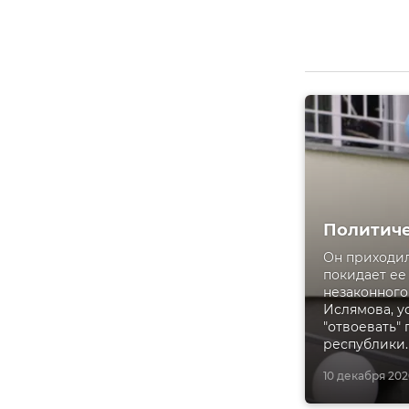
Политиче
Он приходил
покидает ее
незаконного
Ислямова, у
"отвоевать"
республики.
10 декабря 202