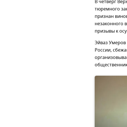
В четверг Вер
тюремного за
признан винов
незаконного 
призывы к осу
Эйваз Умеров
России, сбежа
организовыва
общественника