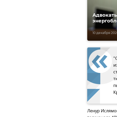
Адвокаты
энергобл
10 декабря 2020
"
и
с
т
п
К
Ленур Ислямо