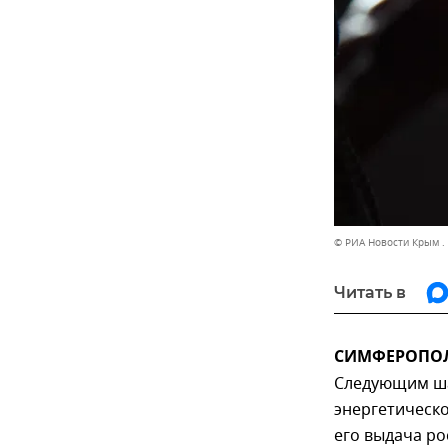
© РИА Новости Крым .
Читать в
СИМФЕРОПОЛЬ,
Следующим ша
энергетическ
его выдача ро