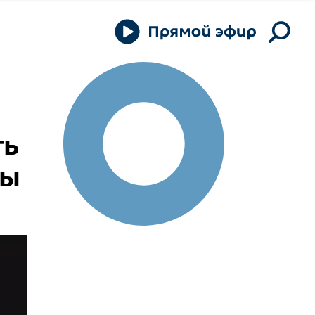
ть
ды