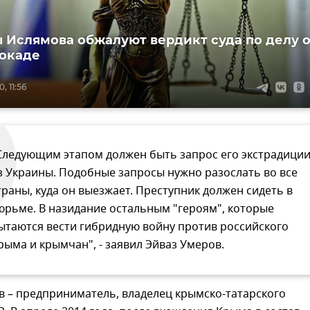
 Ислямова обжалуют вердикт суда по делу 
окаде
, 11:56
Следующим этапом должен быть запрос его экстрадици
з Украины. Подобные запросы нужно разослать во все
траны, куда он выезжает. Преступник должен сидеть в
юрьме. В назидание остальным "героям", которые
ытаются вести гибридную войну против российского
рыма и крымчан", - заявил Эйваз Умеров.
в – предприниматель, владелец крымско-татарского