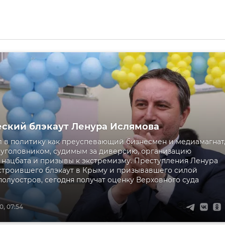
ский блэкаут Ленура Ислямова
 в политику как преуспевающий бизнесмен и медиамагнат,
 уголовником, судимым за диверсию, организацию
 нацбата и призывы к экстремизму. Преступления Ленура
строившего блэкаут в Крыму и призывавшего силой
 полуостров, сегодня получат оценку Верховного суда
0, 07:54