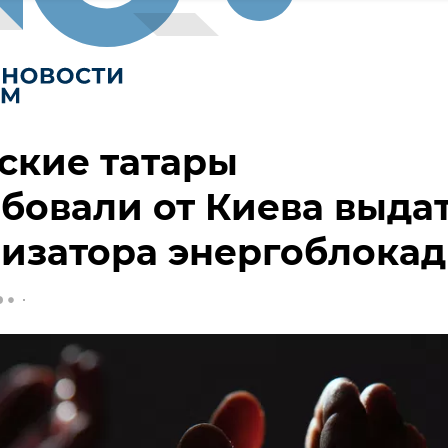
ские татары
бовали от Киева выда
изатора энергоблока