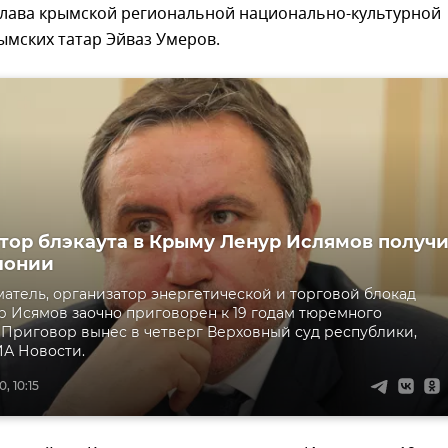
глава крымской региональной национально-культурной
ымских татар Эйваз Умеров.
тор блэкаута в Крыму Ленур Ислямов получ
олонии
тель, организатор энергетической и торговой блокад
 Исямов заочно приговорен к 19 годам тюремного
 Приговор вынес в четверг Верховный суд республики,
А Новости.
, 10:15