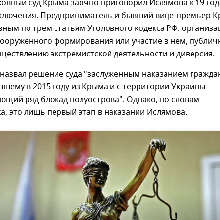
ховный суд Крыма заочно приговорил Ислямова к 19 го
ключения. Предприниматель и бывший вице-премьер 
ным по трем статьям Уголовного кодекса РФ: организа
вооруженного формирования или участие в нем, публич
ществлению экстремистской деятельности и диверсия.
 назвал решение суда "заслуженным наказанием гражда
вшему в 2015 году из Крыма и с территории Украины
ющий ряд блокад полуострова". Однако, по словам
, это лишь первый этап в наказании Ислямова.