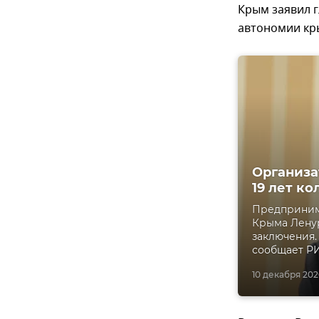
Крым заявил 
автономии кр
Организа
19 лет к
Предпринима
Крыма Ленур
заключения.
сообщает РИ
10 декабря 2020