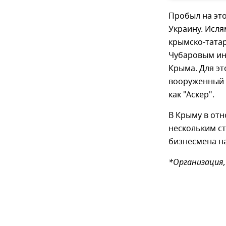
Пробыл на это
Украину. Исл
крымско-тата
Чубаровым ин
Крыма. Для э
вооруженный 
как "Аскер".
В Крыму в от
нескольким ст
бизнесмена на
*Организация,