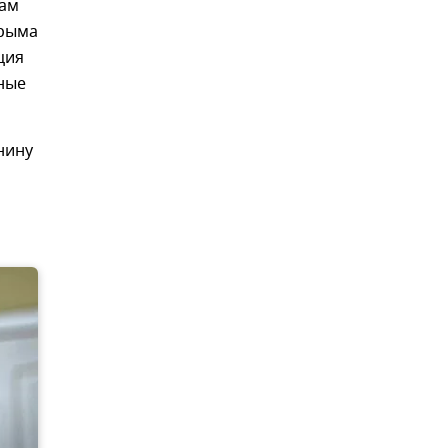
дам
Крыма
ция
ные
нину