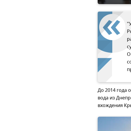
"
Р
р
с
О
с
п
До 2014 года 
вода из Днепр
вхождения Кры