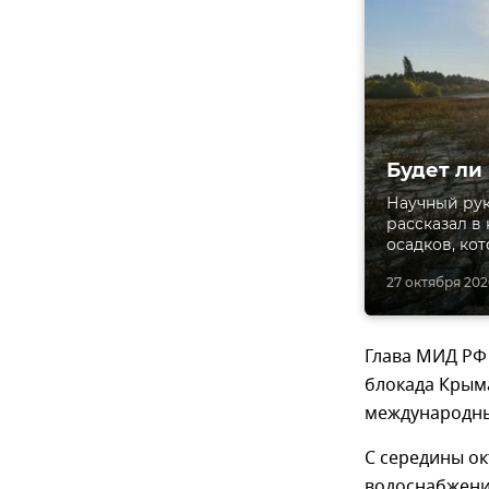
Будет ли
Научный ру
рассказал в
осадков, ко
27 октября 2020
Глава МИД РФ
блокада Крым
международны
С середины ок
водоснабжени