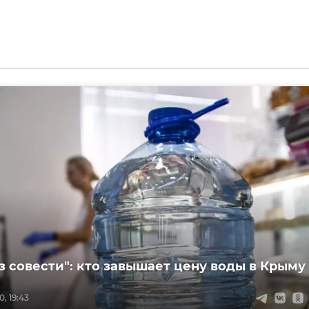
з совести": кто завышает цену воды в Крыму
, 19:43