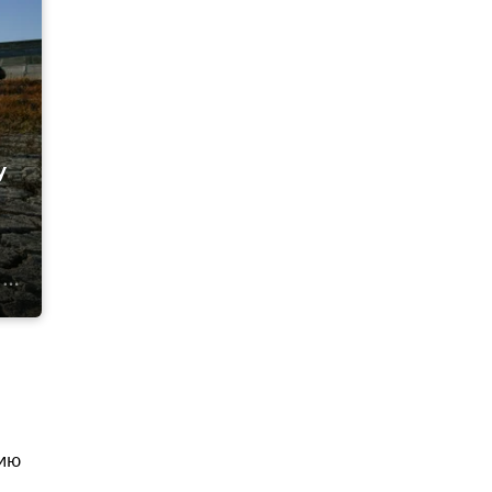
у
нию