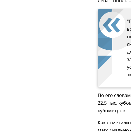
Севастополь –
"
в
н
с
д
з
у
э
По его словам
22,5 тыс. кубо
кубометров.
Как отметили 
максимально 