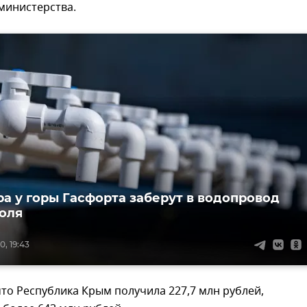
министерства.
ра у горы Гасфорта заберут в водопровод
оля
, 19:43
то Республика Крым получила 227,7 млн рублей,