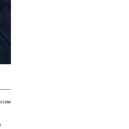
ссии
н
а