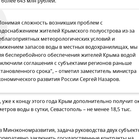
 более 643 млн рублей.
Понимая сложность возникших проблем с
одоснабжением жителей Крымского полуострова из-за
еблагоприятных метеорологических условий и
нижением запасов воды в местных водохранилищах, мы
ля бесперебойного обеспечения жителей Крыма водой
аключили соглашения с субъектами регионов раньше
становленного срока", – отметил заместитель министра
кономического развития России Сергей Назаров.
, уже к концу этого года Крым дополнительно получит о
метров воды в сутки, Севастополь – не менее 18,5 тыс.
в Минэкономразвития, задача руководства двух субъект
оперативно заключить государственные контракты на