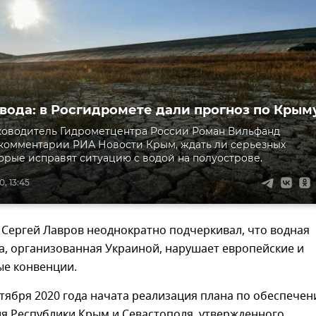
 вода: в Росгидромете дали прогноз по Крым
ководитель Гидрометцентра России Роман Вильфанд
 комментарии РИА Новости Крым, ждать ли серьезных
торые исправят ситуацию с водой на полуострове.
, 13:45
 Сергей Лавров неоднократно подчеркивал, что водная
а, организованная Украиной, нарушает европейские и
е конвенции.
тября 2020 года начата реализация плана по обеспече
я Республики Крым и Севастополя, утвержденного