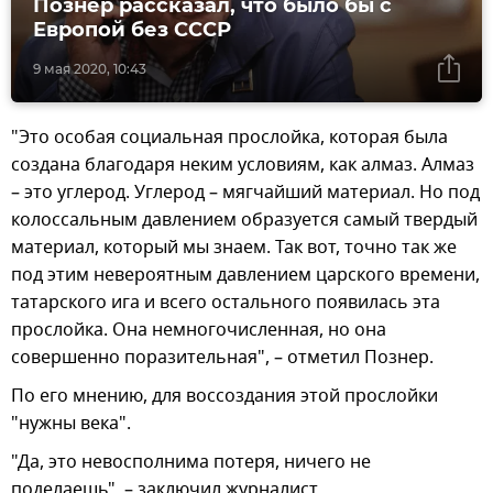
Познер рассказал, что было бы с
Европой без СССР
9 мая 2020, 10:43
"Это особая социальная прослойка, которая была
создана благодаря неким условиям, как алмаз. Алмаз
– это углерод. Углерод – мягчайший материал. Но под
колоссальным давлением образуется самый твердый
материал, который мы знаем. Так вот, точно так же
под этим невероятным давлением царского времени,
татарского ига и всего остального появилась эта
прослойка. Она немногочисленная, но она
совершенно поразительная", – отметил Познер.
По его мнению, для воссоздания этой прослойки
"нужны века".
"Да, это невосполнима потеря, ничего не
поделаешь", – заключил журналист.