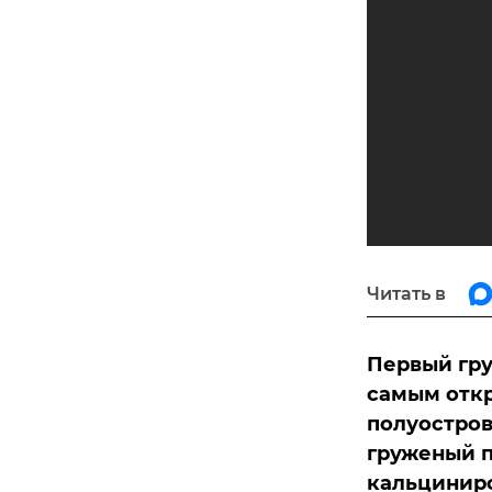
Читать в
Первый гру
самым отк
полуостров
груженый п
кальциниро