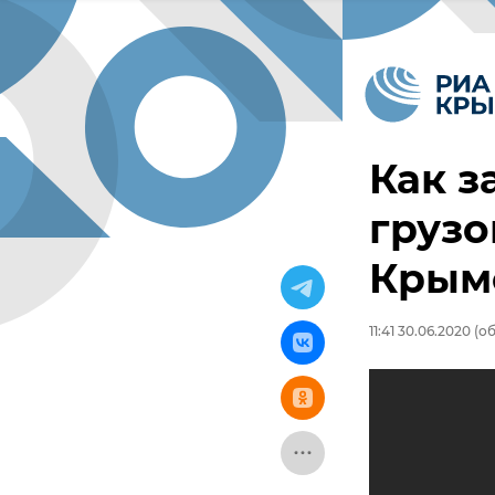
Как з
грузо
Крымс
11:41 30.06.2020
(об