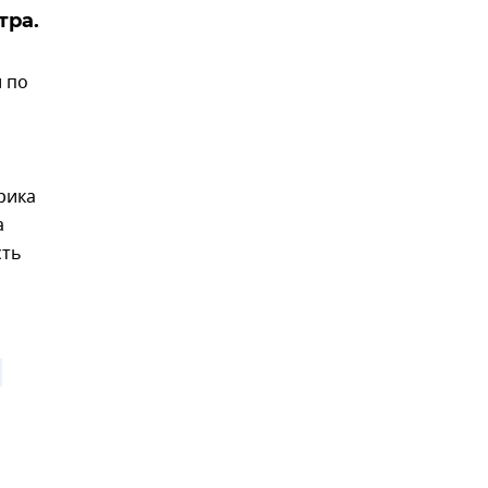
тра.
 по
рика
а
сть