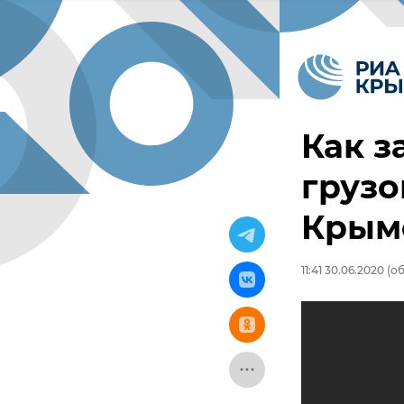
Как з
грузо
Крымс
11:41 30.06.2020
(об