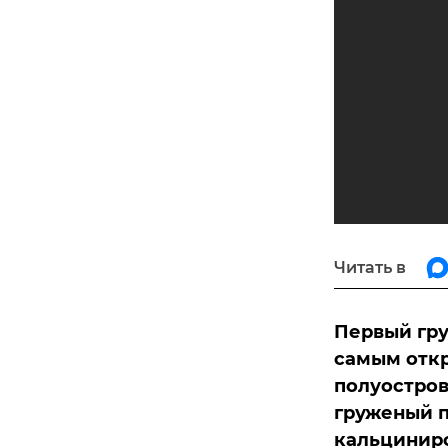
Читать в
Первый гру
самым отк
полуостров
груженый п
кальциниро