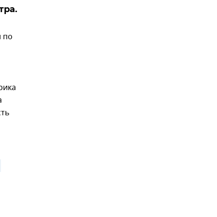
тра.
 по
рика
а
сть